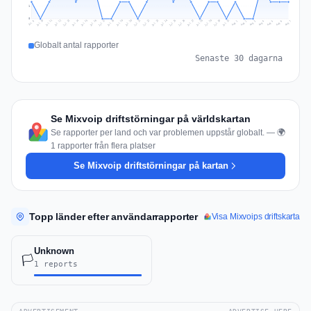
1
0
Jul 16
Jul 19
Jul 22
Jul 25
Jul 12
Jul 15
Jul 28
Jul 31
Jul 18
Jul 21
Jul 24
Jul 11
Jul 14
Jul 27
Jul 30
Jul 17
Jul 20
Jul 23
Jul 10
Jul 13
Jul 26
Jul 29
Aug 2
Aug 5
Aug 1
Aug 4
Jul 9
Aug 7
Aug 3
Aug 6
Globalt antal rapporter
Senaste 30 dagarna
Se Mixvoip driftstörningar på världskartan
Se rapporter per land och var problemen uppstår globalt. — 🌍
1 rapporter från flera platser
Se Mixvoip driftstörningar på kartan
Topp länder efter användarrapporter
Visa Mixvoips driftskarta
Unknown
🏳️
1 reports