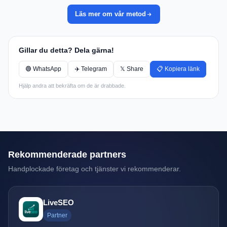
Läs mer om vår metod
Gillar du detta? Dela gärna!
🟢 WhatsApp
✈️ Telegram
𝕏 Share
📋 Kopiera länk
Hjälp andra att bekräfta om de är drabbade.
Rekommenderade partners
Handplockade företag och tjänster vi rekommenderar.
LiveSEO
Partner