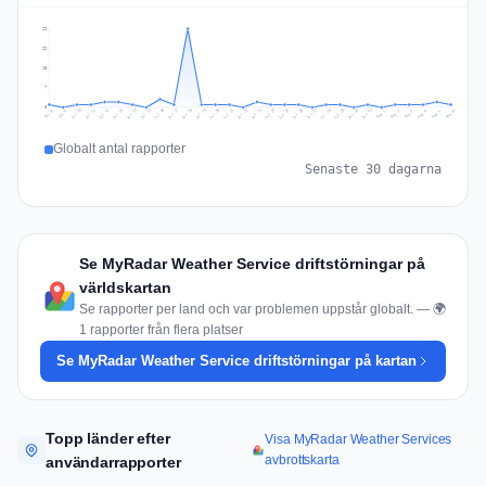
29
22
15
7
0
Jul 15
Jul 18
Jul 31
Jul 21
Jul 24
Jul 11
Jul 14
Jul 27
Jul 30
Jul 17
Jul 20
Jul 23
Jul 10
Jul 13
Jul 26
Jul 29
Jul 16
Jul 19
Jul 22
Jul 12
Jul 25
Jul 28
Aug 1
Aug 4
Jul 9
Aug 3
Jul 8
Aug 6
Aug 2
Aug 5
Globalt antal rapporter
Senaste 30 dagarna
Se MyRadar Weather Service driftstörningar på
världskartan
Se rapporter per land och var problemen uppstår globalt. — 🌍
1 rapporter från flera platser
Se MyRadar Weather Service driftstörningar på kartan
Topp länder efter
Visa MyRadar Weather Services
avbrottskarta
användarrapporter