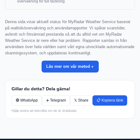
övervakning för full täckning.
Denna sida visar aktuell status för MyRadar Weather Service baserat
på realtidsövervakning och användarrapporter. Vi spårar svarstider,
avbrott och försämrad prestanda så att du alltid vet om MyRadar
Weather Service är nere eller har problem. Rapporter samlas in från
användare över hela världen samt vårt egna utvecklade automatiserade
skanningssystem, och uppdateras kontinuerligt.
Läs mer om vår metod
Gillar du detta? Dela gärna!
🟢 WhatsApp
✈️ Telegram
𝕏 Share
📋 Kopiera länk
Hjälp andra att bekräfta om de är drabbade.