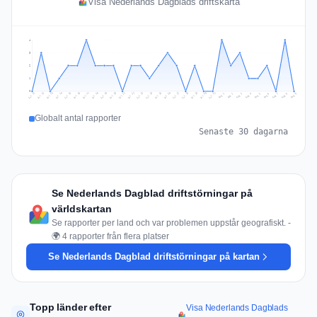
Visa Nederlands Dagblads driftskarta
4
3
2
1
0
Jul 18
Jul 21
Jul 24
Jul 11
Jul 27
Jul 14
Jul 17
Jul 30
Jul 20
Jul 23
Jul 26
Jul 13
Jul 16
Jul 29
Jul 19
Jul 22
Jul 25
Jul 12
Jul 15
Jul 28
Jul 31
Aug 4
Aug 7
Aug 3
Aug 6
Aug 9
Aug 2
Aug 5
Aug 8
Aug 1
Globalt antal rapporter
Senaste 30 dagarna
Se Nederlands Dagblad driftstörningar på
världskartan
Se rapporter per land och var problemen uppstår geografiskt. -
🌍 4 rapporter från flera platser
Se Nederlands Dagblad driftstörningar på kartan
Topp länder efter
Visa Nederlands Dagblads