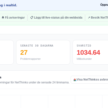
g i realtid.
Öppn
🔔 Få aviseringar
📋 Lägg till live-status på din webbsida
↗ Besök NetT
SENASTE 30 DAGARNA
SVARSTID
27
1034.64
Problemrapporter
Millisekunder
s
Visa NetThinkss avbro
örningar för NetThinks under de senaste 24 timmarna.