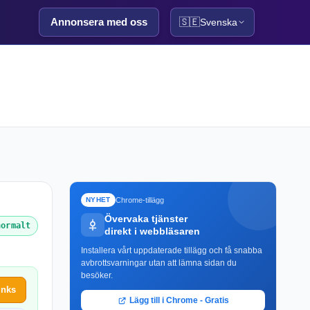
Annonsera med oss
🇸🇪
Svenska
Chrome-tillägg
NYHET
Övervaka tjänster
normalt
direkt i webbläsaren
Installera vårt uppdaterade tillägg och få snabba
avbrottsvarningar utan att lämna sidan du
besöker.
inks
Lägg till i Chrome - Gratis