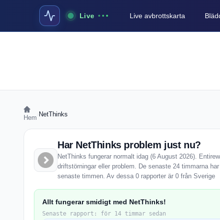
Live
Live avbrottskarta
Blädd
›
NetThinks
Hem
Har NetThinks problem just nu?
NetThinks fungerar normalt idag (6 August 2026). Entirew
driftstörningar eller problem. De senaste 24 timmarna har
senaste timmen. Av dessa 0 rapporter är 0 från Sverige
Allt fungerar smidigt med NetThinks!
Senaste rapport: för 14 timmar sedan