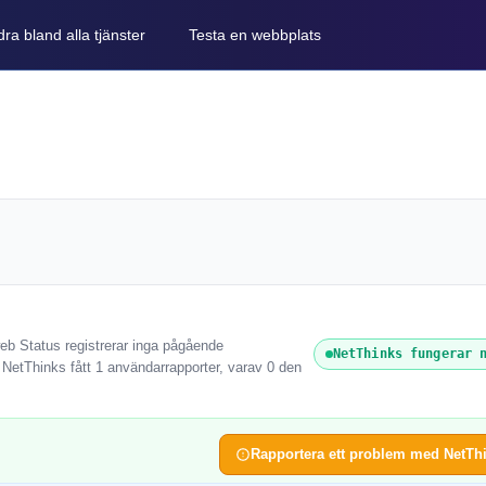
ra bland alla tjänster
Testa en webbplats
eb Status registrerar inga pågående
NetThinks fungerar 
 NetThinks fått 1 användarrapporter, varav 0 den
Rapportera ett problem med NetTh