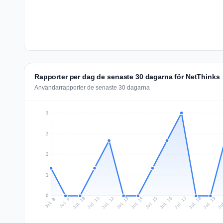
Rapporter per dag de senaste 30 dagarna för NetThinks
Användarrapporter de senaste 30 dagarna
3
2
2
1
0
Jul 17
Ju
Jul 10
Jul 13
Jul 16
Jul 19
Jul 12
Jul 15
Jul 18
Jul 11
Jul 14
Jul 8
Jul 9