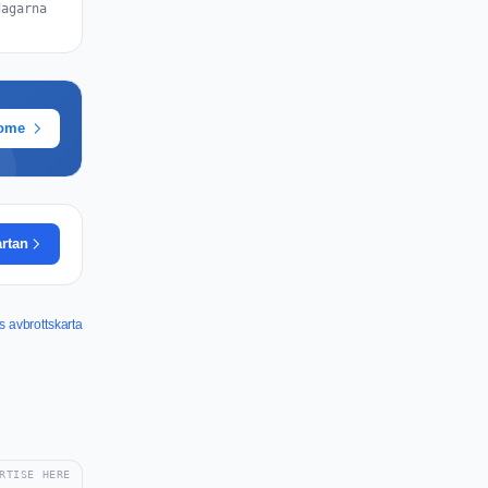
dagarna
rome
artan
s avbrottskarta
RTISE HERE