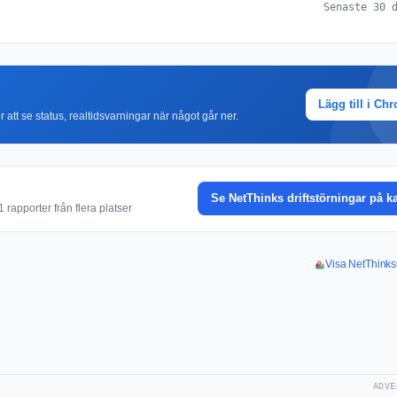
Senaste 30 
Lägg till i Ch
r att se status, realtidsvarningar när något går ner.
Se NetThinks driftstörningar på k
rapporter från flera platser
Visa NetThinks
ADVE