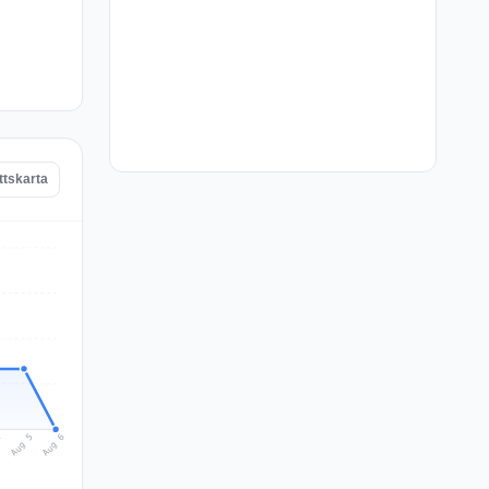
ttskarta
Aug 6
Aug 5
4