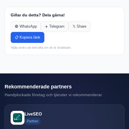
Gillar du detta? Dela gärna!
🟢 WhatsApp
✈️ Telegram
𝕏 Share
📋 Kopiera länk
Hjälp andra att bekräfta om de är drabbade.
Rekommenderade partners
Handplockade företag och tjänster vi rekommenderar.
LiveSEO
Partner