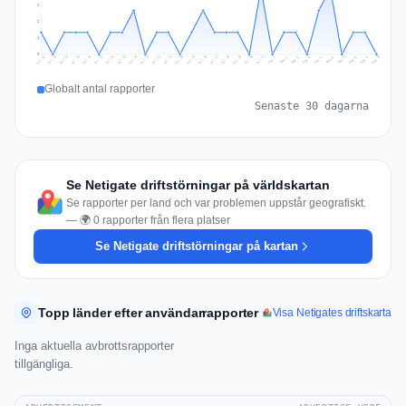
2
2
1
0
Jul 19
Jul 22
Jul 25
Jul 12
Jul 28
Aug 10
Jul 15
Jul 18
Jul 31
Jul 21
Jul 24
Jul 27
Jul 14
Jul 17
Jul 30
Jul 20
Jul 23
Jul 26
Jul 13
Jul 16
Jul 29
Aug 5
Aug 8
Aug 1
Aug 4
Aug 7
Aug 3
Aug 6
Aug 9
Aug 2
Globalt antal rapporter
Senaste 30 dagarna
Se Netigate driftstörningar på världskartan
Se rapporter per land och var problemen uppstår geografiskt.
— 🌍 0 rapporter från flera platser
Se Netigate driftstörningar på kartan
Topp länder efter användarrapporter
Visa Netigates driftskarta
Inga aktuella avbrottsrapporter
tillgängliga.