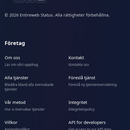
© 2026 Entireweb Status. Alla rättigheter förbehållna.
Företag
Om oss
Kontakt
Läs om vårt uppdrag
Kontakta oss
Alla tjänster
Föreslå tjänst
Bläddra bland alla övervakade
Föreslå ny tjänsteövervakning
tjänster
Vår metod
Integritet
Hur vi övervakar tjänster
Integritetspolicy
Villkor
API for developers
Användarvillkor
Get access to our API data