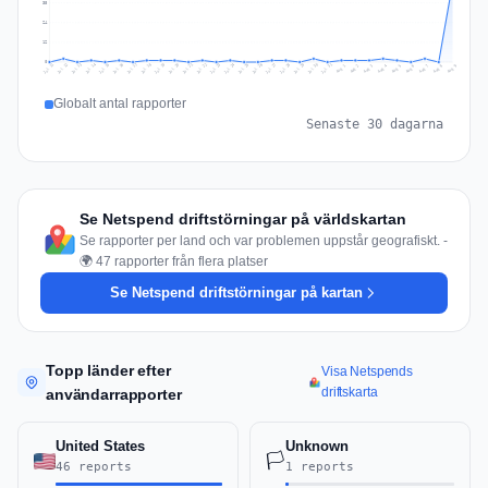
35
24
12
0
Jul 18
Jul 21
Jul 24
Jul 11
Jul 27
Jul 14
Jul 17
Jul 30
Jul 20
Jul 23
Jul 26
Jul 13
Jul 16
Jul 29
Jul 19
Jul 22
Jul 25
Jul 12
Jul 15
Jul 28
Jul 31
Aug 4
Aug 7
Aug 3
Aug 6
Aug 9
Aug 2
Aug 5
Aug 8
Aug 1
Globalt antal rapporter
Senaste 30 dagarna
Se Netspend driftstörningar på världskartan
Se rapporter per land och var problemen uppstår geografiskt. -
🌍 47 rapporter från flera platser
Se Netspend driftstörningar på kartan
Topp länder efter
Visa Netspends
driftskarta
användarrapporter
United States
Unknown
🏳️
46 reports
1 reports