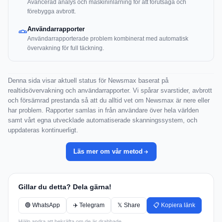
Avancerad analys och maskininlärning för att förutsäga och
förebygga avbrott.
Användarrapporter
Användarrapporterade problem kombinerat med automatisk
övervakning för full täckning.
Denna sida visar aktuell status för Newsmax baserat på
realtidsövervakning och användarrapporter. Vi spårar svarstider, avbrott
och försämrad prestanda så att du alltid vet om Newsmax är nere eller
har problem. Rapporter samlas in från användare över hela världen
samt vårt egna utvecklade automatiserade skanningssystem, och
uppdateras kontinuerligt.
Läs mer om vår metod
Gillar du detta? Dela gärna!
🟢 WhatsApp
✈️ Telegram
𝕏 Share
📋 Kopiera länk
Hjälp andra att bekräfta om de är drabbade.