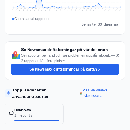
6
0
Jul 16
Jul 19
Jul 22
Jul 25
Jul 12
Jul 15
Jul 28
Jul 31
Jul 18
Jul 21
Jul 24
Jul 11
Jul 14
Jul 27
Jul 30
Jul 17
Jul 20
Jul 23
Jul 10
Jul 13
Jul 26
Jul 29
Aug 2
Aug 5
Aug 1
Aug 4
Jul 9
Aug 7
Aug 3
Aug 6
Globalt antal rapporter
Senaste 30 dagarna
Se Newsmax driftstörningar på världskartan
Se rapporter per land och var problemen uppstår globalt. — 🌍
2 rapporter från flera platser
Se Newsmax driftstörningar på kartan
Topp länder efter
Visa Newsmaxs
avbrottskarta
användarrapporter
Unknown
🏳️
2 reports