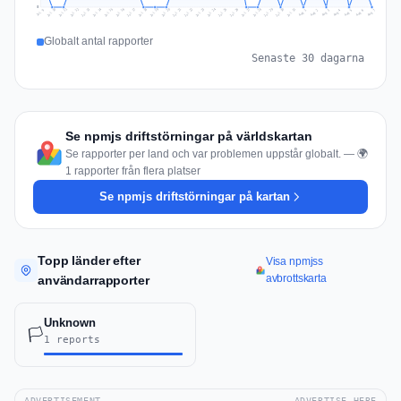
0
Jul 16
Jul 19
Jul 22
Jul 25
Jul 12
Jul 15
Jul 28
Jul 31
Jul 18
Jul 21
Jul 24
Jul 11
Jul 14
Jul 27
Jul 30
Jul 17
Jul 20
Jul 23
Jul 10
Jul 13
Jul 26
Jul 29
Aug 2
Aug 5
Aug 1
Aug 4
Jul 9
Aug 7
Aug 3
Aug 6
Globalt antal rapporter
Senaste 30 dagarna
Se npmjs driftstörningar på världskartan
Se rapporter per land och var problemen uppstår globalt. — 🌍
1 rapporter från flera platser
Se npmjs driftstörningar på kartan
Topp länder efter
Visa npmjss
avbrottskarta
användarrapporter
Unknown
🏳️
1 reports
ADVERTISEMENT
ADVERTISE HERE