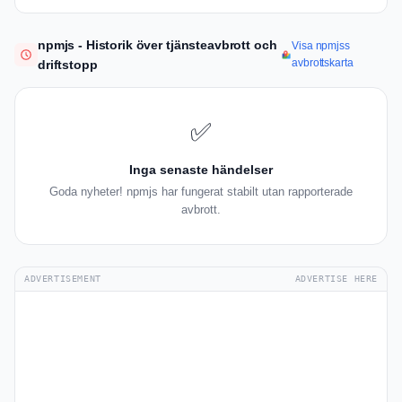
npmjs - Historik över tjänsteavbrott och
Visa npmjss
avbrottskarta
driftstopp
✅
Inga senaste händelser
Goda nyheter! npmjs har fungerat stabilt utan rapporterade
avbrott.
ADVERTISEMENT
ADVERTISE HERE