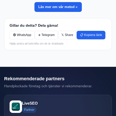
Läs mer om vår metod
Gillar du detta? Dela gärna!
🟢 WhatsApp
✈️ Telegram
𝕏 Share
📋 Kopiera länk
Hjälp andra att bekräfta om de är drabbade.
Rekommenderade partners
Handplockade företag och tjänster vi rekommenderar.
LiveSEO
Partner