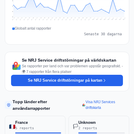
8
6
3
0
Jul 18
Jul 21
Jul 24
Jul 11
Jul 27
Jul 14
Jul 17
Jul 30
Jul 20
Jul 23
Jul 26
Jul 13
Jul 16
Jul 29
Jul 19
Jul 22
Jul 25
Jul 12
Jul 15
Jul 28
Jul 31
Aug 4
Aug 7
Aug 3
Aug 6
Aug 9
Aug 2
Aug 5
Aug 8
Aug 1
Globalt antal rapporter
Senaste 30 dagarna
Se NRJ Service driftstörningar på världskartan
Se rapporter per land och var problemen uppstår geografiskt. -
🌍 7 rapporter från flera platser
Se NRJ Service driftstörningar på kartan
Topp länder efter
Visa NRJ Services
driftskarta
användarrapporter
France
Unknown
🏳️
5 reports
2 reports