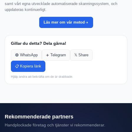
samt vårt egna utvecklade automatiserade skanningssystem, och
uppdateras kontinuerligt.
Läs mer om vår metod
Gillar du detta? Dela gärna!
🟢 WhatsApp
✈️ Telegram
𝕏 Share
📋 Kopiera länk
Hjälp andra att bekräfta om de är drabbade.
Rekommenderade partners
Handplockade företag och tjänster vi rekommenderar.