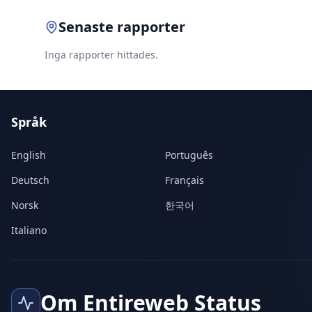
Senaste rapporter
Inga rapporter hittades.
Språk
English
Português
Deutsch
Français
Norsk
한국어
Italiano
Om Entireweb Status