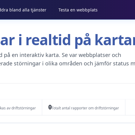
ddra bland alla tjänster
Testa en webbplats
gar i realtid på kar
tid på en interaktiv karta. Se var webbplatser och
erade störningar i olika områden och jämför status m
0
as av driftstörningar
Totalt antal rapporter om driftstörningar