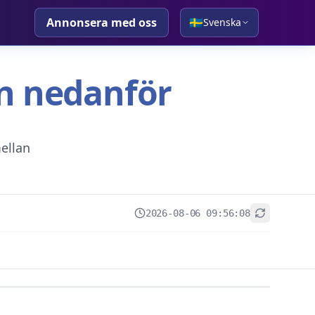
Annonsera med oss
🇸🇪
Svenska
tan nedanför
ellan
2026-08-06 09:56:08
+
−
Leaflet
|
© OpenStreetMap contributors