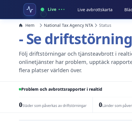
Live
Live avbrottskarta
Blä
Hem
National Tax Agency NTA
Status
- Se driftstörnin
Följ driftstörningar och tjänsteavbrott i real
onlinetjänster har problem, upptäck rapport
flera platser världen över.
Problem och avbrottsrapporter i realtid
0
0
Städer som påverkas av driftstörningar
Länder som påverk