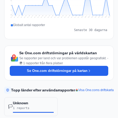
2
1
1
0
Jul 18
Jul 21
Jul 24
Jul 11
Jul 27
Jul 14
Jul 17
Jul 30
Jul 20
Jul 23
Jul 26
Jul 13
Jul 16
Jul 29
Jul 19
Jul 22
Jul 25
Jul 12
Jul 15
Jul 28
Jul 31
Aug 4
Aug 7
Aug 3
Aug 6
Aug 9
Aug 2
Aug 5
Aug 8
Aug 1
Globalt antal rapporter
Senaste 30 dagarna
Se One.com driftstörningar på världskartan
Se rapporter per land och var problemen uppstår geografiskt. -
🌍 1 rapporter från flera platser
Se One.com driftstörningar på kartan
Topp länder efter användarrapporter
Visa One.coms driftskarta
Unknown
🏳️
1 reports