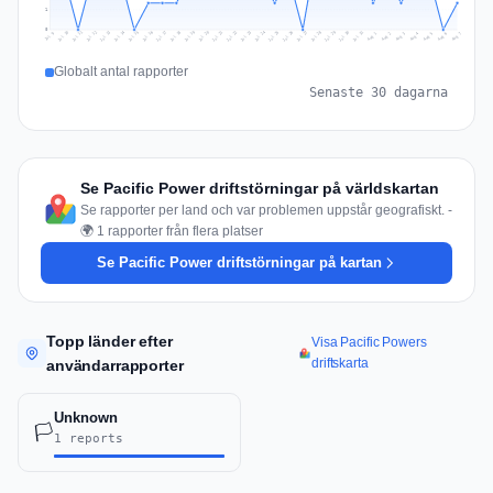
1
0
Jul 16
Jul 19
Jul 22
Jul 25
Jul 12
Jul 15
Jul 28
Jul 31
Jul 18
Jul 21
Jul 24
Jul 11
Jul 14
Jul 27
Jul 30
Jul 17
Jul 20
Jul 23
Jul 10
Jul 13
Jul 26
Jul 29
Aug 2
Aug 5
Aug 1
Aug 4
Jul 9
Aug 7
Aug 3
Aug 6
Globalt antal rapporter
Senaste 30 dagarna
Se Pacific Power driftstörningar på världskartan
Se rapporter per land och var problemen uppstår geografiskt. -
🌍 1 rapporter från flera platser
Se Pacific Power driftstörningar på kartan
Topp länder efter
Visa Pacific Powers
driftskarta
användarrapporter
Unknown
🏳️
1 reports