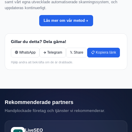
samt vårt egna utvecklade automatiserade skanningssystem, och
uppdateras kontinuerligt.
Läs mer om vår metod
Gillar du detta? Dela gärna!
🟢 WhatsApp
✈️ Telegram
𝕏 Share
📋 Kopiera länk
Hjälp andra att bekräfta om de är drabbade.
Rekommenderade partners
Handplockade företag och tjänster vi rekommenderar.
LiveSEO