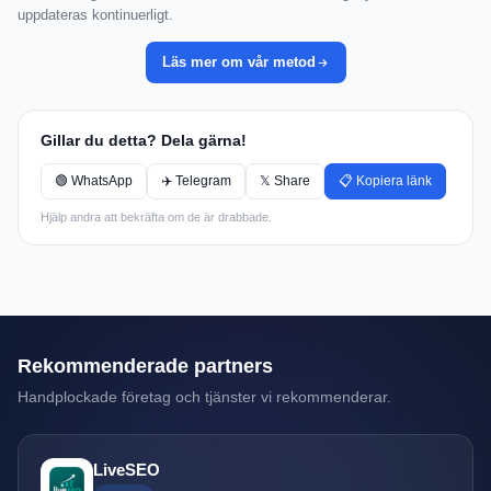
uppdateras kontinuerligt.
Läs mer om vår metod
Gillar du detta? Dela gärna!
🟢 WhatsApp
✈️ Telegram
𝕏 Share
📋 Kopiera länk
Hjälp andra att bekräfta om de är drabbade.
Rekommenderade partners
Handplockade företag och tjänster vi rekommenderar.
LiveSEO