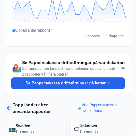
4
3
1
0
Jul 16
Jul 19
Jul 22
Jul 25
Jul 12
Jul 15
Jul 28
Jul 31
Jul 18
Jul 21
Jul 24
Jul 11
Jul 14
Jul 27
Jul 30
Jul 17
Jul 20
Jul 23
Jul 10
Jul 13
Jul 26
Jul 29
Aug 2
Aug 5
Aug 1
Aug 4
Jul 9
Aug 7
Aug 3
Aug 6
Globalt antal rapporter
Senaste 30 dagarna
Se Pappersakassa driftstörningar på världskartan
Se rapporter per land och var problemen uppstår globalt. — 🌍
2 rapporter från flera platser
Se Pappersakassa driftstörningar på kartan
Topp länder efter
Visa Pappersakassas
avbrottskarta
användarrapporter
Sweden
Unknown
🏳️
1 reports
1 reports