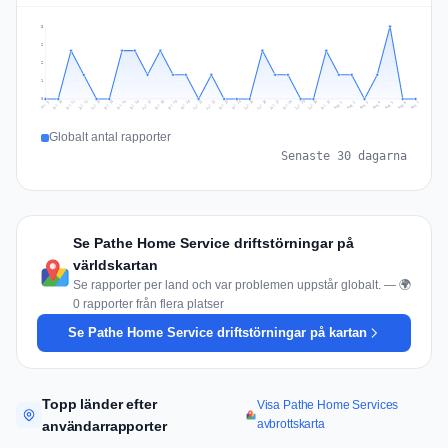
3
2
2
1
0
Jul 16
Jul 19
Jul 22
Jul 25
Jul 12
Jul 15
Jul 28
Jul 31
Jul 18
Jul 21
Jul 24
Jul 11
Jul 14
Jul 27
Jul 30
Jul 17
Jul 20
Jul 23
Jul 10
Jul 13
Jul 26
Jul 29
Aug 2
Aug 5
Aug 1
Aug 4
Jul 9
Aug 7
Aug 3
Aug 6
Globalt antal rapporter
Senaste 30 dagarna
Se Pathe Home Service driftstörningar på
världskartan
Se rapporter per land och var problemen uppstår globalt. — 🌍
0 rapporter från flera platser
Se Pathe Home Service driftstörningar på kartan
Topp länder efter
Visa Pathe Home Services
avbrottskarta
användarrapporter