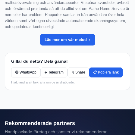
realtidsövervakning och användarrapporter. Vi spårar svarstider, avbrott
och försämrad prestanda så att du alltid vet om Pathe Home Service är
nere eller har problem. Rapporter samlas in från användare över hela
världen samt vårt egna utvecklade automatiserade skanningssystem,
och uppdateras kontinuerligt.
Läs mer om vår metod
Gillar du detta? Dela gärna!
🟢 WhatsApp
✈️ Telegram
𝕏 Share
📋 Kopiera länk
Hjälp andra att bekräfta om de är drabbade.
Rekommenderade partners
Handplockade företag och tjänster vi rekommenderar.