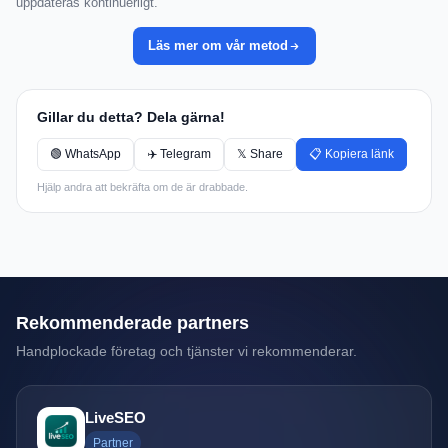
uppdateras kontinuerligt.
Läs mer om vår metod
Gillar du detta? Dela gärna!
🟢 WhatsApp
✈️ Telegram
𝕏 Share
📋 Kopiera länk
Hjälp andra att bekräfta om de är drabbade.
Rekommenderade partners
Handplockade företag och tjänster vi rekommenderar.
LiveSEO
Partner