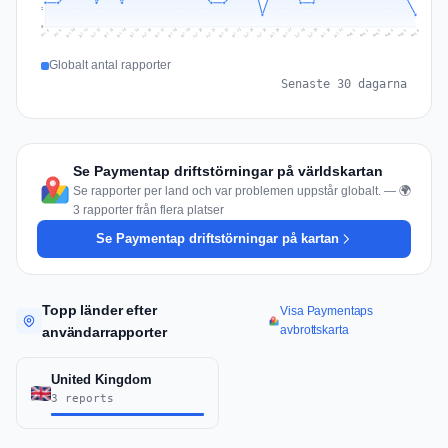
2
0
Jul 15
Jul 18
Jul 31
Jul 21
Jul 24
Jul 11
Jul 14
Jul 27
Jul 30
Jul 17
Jul 20
Jul 23
Jul 10
Jul 13
Jul 26
Jul 29
Jul 16
Jul 19
Jul 22
Jul 12
Jul 25
Jul 28
Aug 1
Aug 4
Jul 9
Aug 3
Jul 8
Aug 6
Aug 2
Aug 5
Globalt antal rapporter
Senaste 30 dagarna
Se Paymentap driftstörningar på världskartan
Se rapporter per land och var problemen uppstår globalt. — 🌍
3 rapporter från flera platser
Se Paymentap driftstörningar på kartan
Topp länder efter
Visa Paymentaps
avbrottskarta
användarrapporter
United Kingdom
3 reports