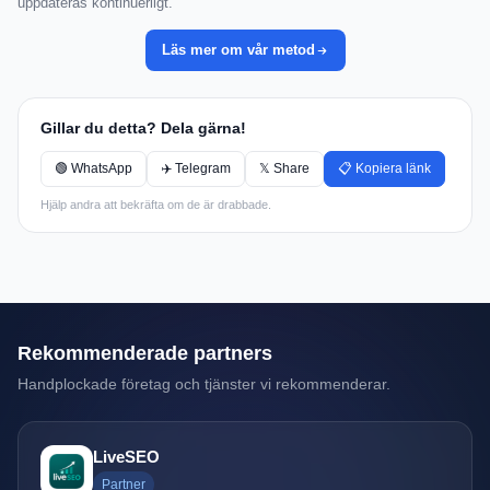
uppdateras kontinuerligt.
Läs mer om vår metod
Gillar du detta? Dela gärna!
🟢 WhatsApp
✈️ Telegram
𝕏 Share
📋 Kopiera länk
Hjälp andra att bekräfta om de är drabbade.
Rekommenderade partners
Handplockade företag och tjänster vi rekommenderar.
LiveSEO
Partner