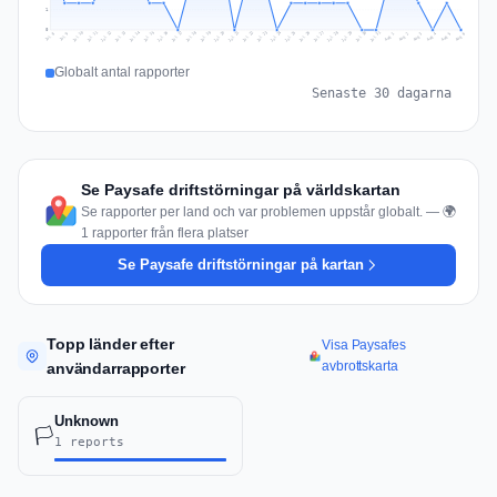
1
0
Jul 15
Jul 18
Jul 31
Jul 21
Jul 24
Jul 11
Jul 14
Jul 27
Jul 30
Jul 17
Jul 20
Jul 23
Jul 10
Jul 13
Jul 26
Jul 29
Jul 16
Jul 19
Jul 22
Jul 12
Jul 25
Jul 28
Aug 1
Aug 4
Jul 9
Aug 3
Jul 8
Aug 6
Aug 2
Aug 5
Globalt antal rapporter
Senaste 30 dagarna
Se Paysafe driftstörningar på världskartan
Se rapporter per land och var problemen uppstår globalt. — 🌍
1 rapporter från flera platser
Se Paysafe driftstörningar på kartan
Topp länder efter
Visa Paysafes
avbrottskarta
användarrapporter
Unknown
🏳️
1 reports