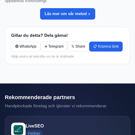
uppdateras kontinuerligt.
Läs mer om vår metod
Gillar du detta? Dela gärna!
🟢 WhatsApp
✈️ Telegram
𝕏 Share
📋 Kopiera länk
Hjälp andra att bekräfta om de är drabbade.
Rekommenderade partners
Handplockade företag och tjänster vi rekommenderar.
LiveSEO
Partner