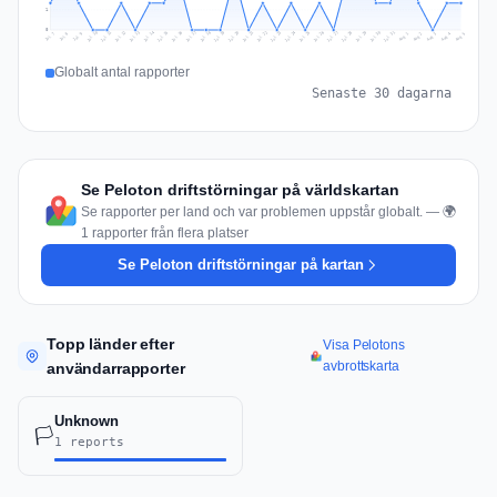
1
0
Jul 14
Jul 17
Jul 30
Jul 20
Jul 23
Jul 10
Jul 13
Jul 26
Jul 29
Jul 16
Jul 19
Jul 22
Jul 12
Jul 25
Jul 28
Jul 15
Jul 31
Jul 18
Jul 21
Jul 11
Jul 24
Jul 27
Aug 3
Jul 8
Aug 2
Jul 7
Aug 5
Aug 1
Aug 4
Jul 9
Globalt antal rapporter
Senaste 30 dagarna
Se Peloton driftstörningar på världskartan
Se rapporter per land och var problemen uppstår globalt. — 🌍
1 rapporter från flera platser
Se Peloton driftstörningar på kartan
Topp länder efter
Visa Pelotons
avbrottskarta
användarrapporter
Unknown
🏳️
1 reports