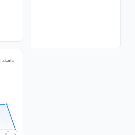
ftskarta
Aug 9
Aug 8
7