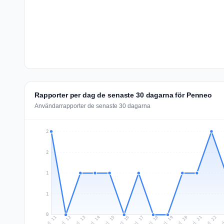
Rapporter per dag de senaste 30 dagarna för Penneo
Användarrapporter de senaste 30 dagarna
2
2
1
1
0
Jul 20
Ju
Jul 13
Jul 16
Jul 19
Jul 22
Jul 12
Jul 15
Jul 18
Jul 21
Jul 11
Jul 14
Jul 17