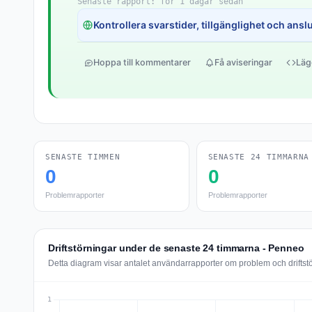
Senaste rapport: för 1 dagar sedan
Kontrollera svarstider, tillgänglighet och anslut
Hoppa till kommentarer
Få aviseringar
Läg
SENASTE TIMMEN
SENASTE 24 TIMMARNA
0
0
Problemrapporter
Problemrapporter
Driftstörningar under de senaste 24 timmarna - Penneo
Detta diagram visar antalet användarrapporter om problem och drifts