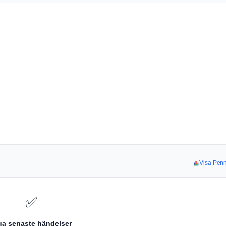
Visa Penn
✅
ga senaste händelser