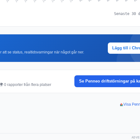
Senaste 30 
Lägg till i Ch
r att se status, realtidsvarningar när något går ner.
Se Penneo driftstörningar på k
 0 rapporter från flera platser
Visa Penn
ADVE