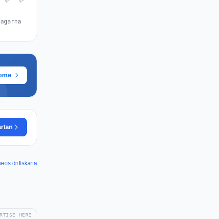
dagarna
rome
artan
eos driftskarta
RTISE HERE