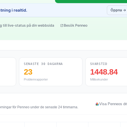
ning i realtid.
Öppna →
g till live-status på din webbsida
Besök Penneo
SENASTE 30 DAGARNA
SVARSTID
23
1448.84
Problemrapporter
Millisekunder
Visa Penneos dri
törningar för Penneo under de senaste 24 timmarna.