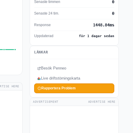
0
Senaste timmen
0
Senaste 24 tim.
1448.84ms
Response
Uppdaterad
för 1 dagar sedan
LÄNKAR
Besök Penneo
Live driftstörningskarta
RTISE HERE
Rapportera Problem
ADVERTISEMENT
ADVERTISE HERE