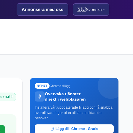
Annonsera med oss
🇸🇪
Svenska
Chrome-tillägg
NYHET
Övervaka tjänster
normalt
direkt i webbläsaren
Installera vårt uppdaterade tillägg och få snabba
avbrottsvarningar utan att lämna sidan du
besöker.
Lägg till i Chrome - Gratis
o