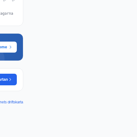
dagarna
rome
artan
ets driftskarta