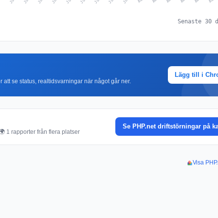
Senaste 30 
Lägg till i Ch
r att se status, realtidsvarningar när något går ner.
Se PHP.net driftstörningar på k
 1 rapporter från flera platser
Visa PHP.n