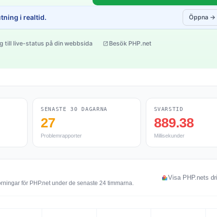
ning i realtid.
Öppna →
g till live-status på din webbsida
Besök PHP.net
SENASTE 30 DAGARNA
SVARSTID
27
889.38
Problemrapporter
Millisekunder
Visa PHP.nets dri
örningar för PHP.net under de senaste 24 timmarna.