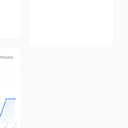
ftskarta
Aug 8
Aug 7
6