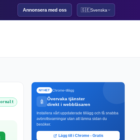
Annonsera med oss
🇸🇪
Svenska
Chrome-tillägg
NYHET
Övervaka tjänster
normalt
direkt i webbläsaren
Installera vårt uppdaterade tillägg och få snabba
avbrottsvarningar utan att lämna sidan du
besöker.
Lägg till i Chrome - Gratis
t