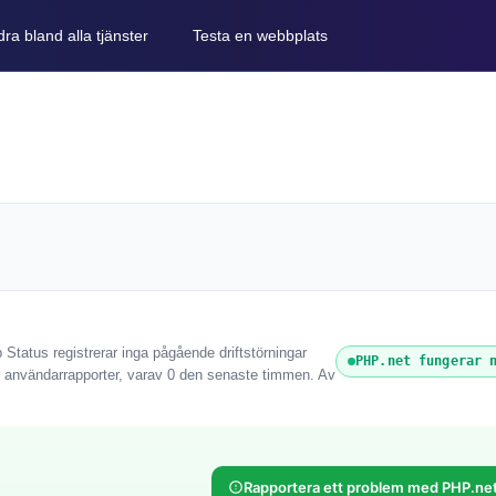
ra bland alla tjänster
Testa en webbplats
Status registrerar inga pågående driftstörningar
PHP.net fungerar 
1 användarrapporter, varav 0 den senaste timmen. Av
Rapportera ett problem med PHP.ne