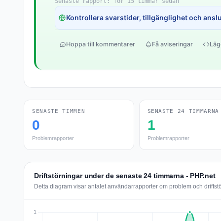
Senaste rapport: för 15 timmar sedan
Kontrollera svarstider, tillgänglighet och anslut
Hoppa till kommentarer
Få aviseringar
Läg
SENASTE TIMMEN
SENASTE 24 TIMMARNA
0
1
Problemrapporter
Problemrapporter
Driftstörningar under de senaste 24 timmarna - PHP.net
Detta diagram visar antalet användarrapporter om problem och driftst