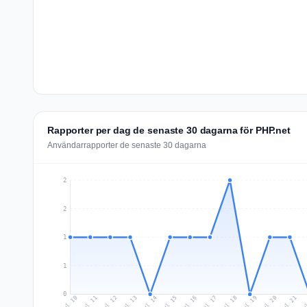
Rapporter per dag de senaste 30 dagarna för PHP.net
Användarrapporter de senaste 30 dagarna
2
2
1
1
0
Jul 19
Ju
Jul 12
Jul 15
Jul 18
Jul 21
Jul 11
Jul 14
Jul 17
Jul 20
Jul 10
Jul 13
Jul 16