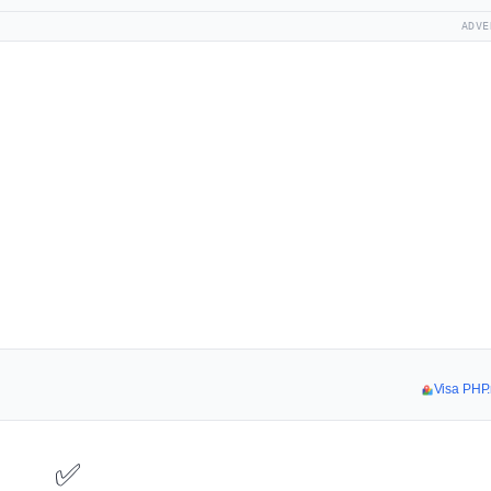
ADVE
Visa PHP.n
✅