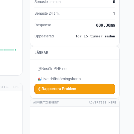
0
Senaste timmen
1
Senaste 24 tim.
889.38ms
Response
Uppdaterad
för 15 timmar sedan
LÄNKAR
Besök PHP.net
Live driftstörningskarta
RTISE HERE
Rapportera Problem
ADVERTISEMENT
ADVERTISE HERE