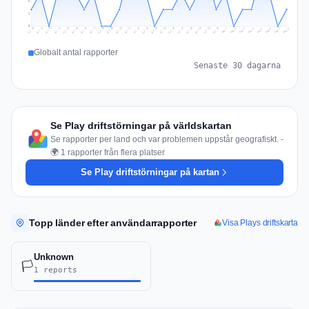
2
1
0
Jul 17
Jul 20
Jul 23
Jul 10
Jul 26
Jul 13
Jul 16
Jul 29
Jul 19
Jul 22
Jul 25
Jul 12
Jul 15
Jul 28
Jul 31
Jul 18
Jul 21
Jul 24
Jul 11
Jul 14
Jul 27
Jul 30
Aug 3
Aug 6
Aug 2
Aug 5
Aug 8
Aug 1
Aug 4
Aug 7
Globalt antal rapporter
Senaste 30 dagarna
Se Play driftstörningar på världskartan
Se rapporter per land och var problemen uppstår geografiskt. -
🌍 1 rapporter från flera platser
Se Play driftstörningar på kartan
Topp länder efter användarrapporter
Visa Plays driftskarta
Unknown
🏳️
1 reports