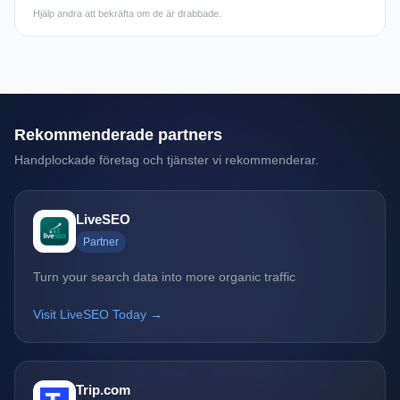
Hjälp andra att bekräfta om de är drabbade.
Rekommenderade partners
Handplockade företag och tjänster vi rekommenderar.
LiveSEO
Partner
Turn your search data into more organic traffic
Visit LiveSEO Today →
Trip.com