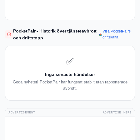
PocketPair - Historik över tjänsteavbrott
Visa PocketPairs
driftskarta
och driftstopp
✅
Inga senaste händelser
Goda nyheter! PocketPair har fungerat stabilt utan rapporterade
avbrott.
ADVERTISEMENT
ADVERTISE HERE