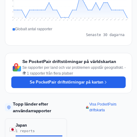
2
2
1
0
Jul 18
Jul 21
Jul 24
Jul 11
Jul 27
Jul 14
Jul 17
Jul 30
Jul 20
Jul 23
Jul 26
Jul 13
Jul 16
Jul 29
Jul 19
Jul 22
Jul 25
Jul 12
Jul 15
Jul 28
Jul 31
Aug 4
Aug 7
Aug 3
Aug 6
Aug 9
Aug 2
Aug 5
Aug 8
Aug 1
Globalt antal rapporter
Senaste 30 dagarna
Se PocketPair driftstörningar på världskartan
Se rapporter per land och var problemen uppstår geografiskt. -
🌍 1 rapporter från flera platser
Se PocketPair driftstörningar på kartan
Topp länder efter
Visa PocketPairs
driftskarta
användarrapporter
Japan
1 reports