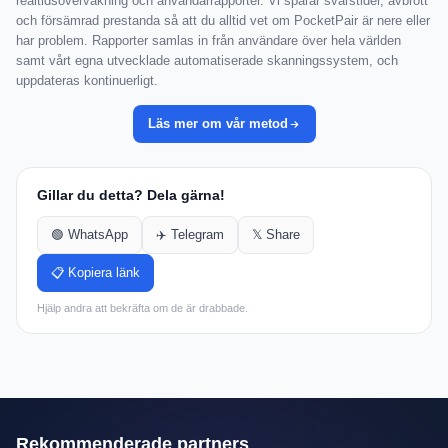
realtidsövervakning och användarrapporter. Vi spårar svarstider, avbrott
och försämrad prestanda så att du alltid vet om PocketPair är nere eller
har problem. Rapporter samlas in från användare över hela världen
samt vårt egna utvecklade automatiserade skanningssystem, och
uppdateras kontinuerligt.
Läs mer om vår metod
Gillar du detta? Dela gärna!
🟢 WhatsApp
✈️ Telegram
𝕏 Share
📋 Kopiera länk
Hjälp andra att bekräfta om de är drabbade.
Rekommenderade partners