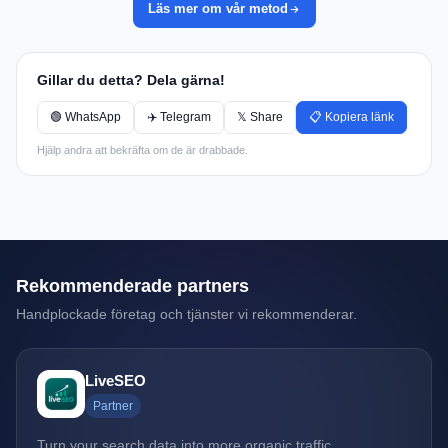
Läs mer om vår metod
Gillar du detta? Dela gärna!
🟢 WhatsApp
✈️ Telegram
𝕏 Share
📋 Kopiera länk
Hjälp andra att bekräfta om de är drabbade.
Rekommenderade partners
Handplockade företag och tjänster vi rekommenderar.
LiveSEO
Partner
Turn your search data into more organic traffic