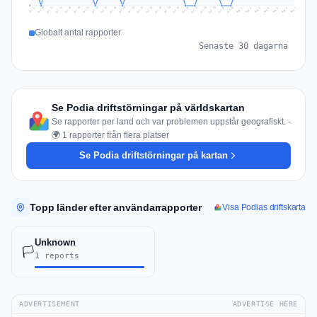
0
Jul 16
Jul 19
Jul 22
Jul 25
Jul 12
Jul 15
Jul 28
Jul 31
Jul 18
Jul 21
Jul 24
Jul 11
Jul 14
Jul 27
Jul 30
Jul 17
Jul 20
Jul 23
Jul 10
Jul 13
Jul 26
Jul 29
Aug 2
Aug 5
Aug 1
Aug 4
Jul 9
Aug 7
Aug 3
Aug 6
Globalt antal rapporter
Senaste 30 dagarna
Se Podia driftstörningar på världskartan
Se rapporter per land och var problemen uppstår geografiskt. -
🌍 1 rapporter från flera platser
Se Podia driftstörningar på kartan
Topp länder efter användarrapporter
Visa Podias driftskarta
Unknown
🏳️
1 reports
ADVERTISEMENT
ADVERTISE HERE