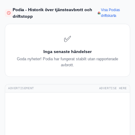
Podia - Historik över tjänsteavbrott och
Visa Podias
driftskarta
driftstopp
✅
Inga senaste händelser
Goda nyheter! Podia har fungerat stabilt utan rapporterade
avbrott.
ADVERTISEMENT
ADVERTISE HERE