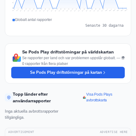
1
0
Jul 15
Jul 18
Jul 31
Jul 21
Jul 24
Jul 11
Jul 14
Jul 27
Jul 30
Jul 17
Jul 20
Jul 23
Jul 10
Jul 13
Jul 26
Jul 29
Jul 16
Jul 19
Jul 22
Jul 12
Jul 25
Jul 28
Aug 1
Aug 4
Jul 9
Aug 3
Jul 8
Aug 6
Aug 2
Aug 5
Globalt antal rapporter
Senaste 30 dagarna
Se Pods Play driftstörningar på världskartan
Se rapporter per land och var problemen uppstår globalt. — 🌍
0 rapporter från flera platser
Se Pods Play driftstörningar på kartan
Topp länder efter
Visa Pods Plays
avbrottskarta
användarrapporter
Inga aktuella avbrottsrapporter
tillgängliga.
ADVERTISEMENT
ADVERTISE HERE