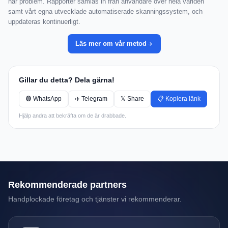
har problem. Rapporter samlas in från användare över hela världen
samt vårt egna utvecklade automatiserade skanningssystem, och
uppdateras kontinuerligt.
Läs mer om vår metod
Gillar du detta? Dela gärna!
🟢 WhatsApp
✈️ Telegram
𝕏 Share
📋 Kopiera länk
Hjälp andra att bekräfta om de är drabbade.
Rekommenderade partners
Handplockade företag och tjänster vi rekommenderar.