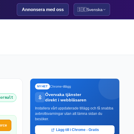
Annonsera med oss
🇸🇪
Svenska
Chrome-tillägg
NYHET
Övervaka tjänster
normalt
direkt i webbläsaren
Installera vårt uppdaterade tillägg och få snabba
avbrottsvarningar utan att lämna sidan du
besöker.
erce
Lägg till i Chrome - Gratis