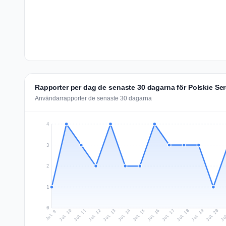
Rapporter per dag de senaste 30 dagarna för Polskie Se
Användarrapporter de senaste 30 dagarna
4
3
2
1
0
Jul 18
Ju
Jul 11
Jul 14
Jul 17
Jul 20
Jul 10
Jul 13
Jul 16
Jul 19
Jul 12
Jul 15
Jul 9