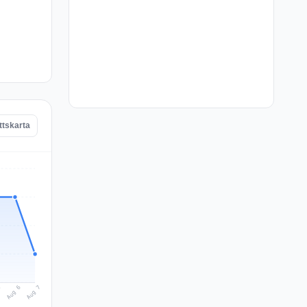
ttskarta
Aug 7
Aug 6
5