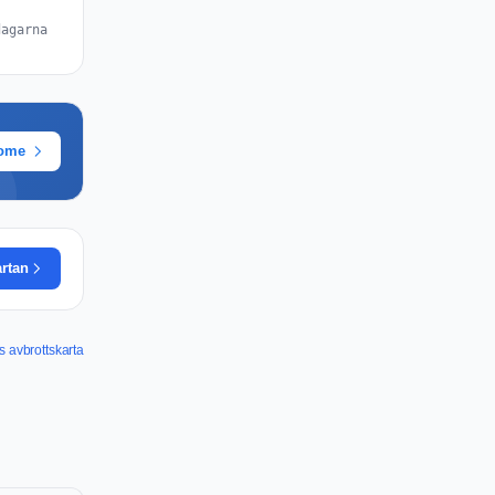
dagarna
rome
artan
s avbrottskarta