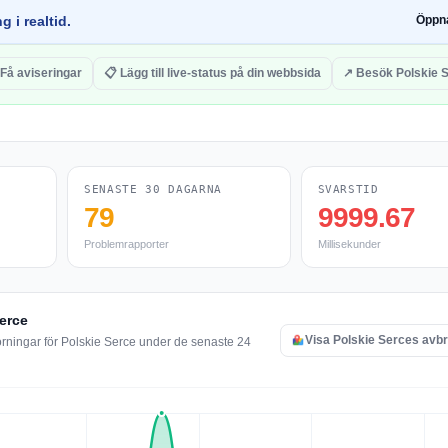
g i realtid.
Öppn
 Få aviseringar
📋 Lägg till live-status på din webbsida
↗ Besök Polskie 
SENASTE 30 DAGARNA
SVARSTID
79
9999.67
Problemrapporter
Millisekunder
Serce
Visa Polskie Serces avbr
örningar för Polskie Serce under de senaste 24