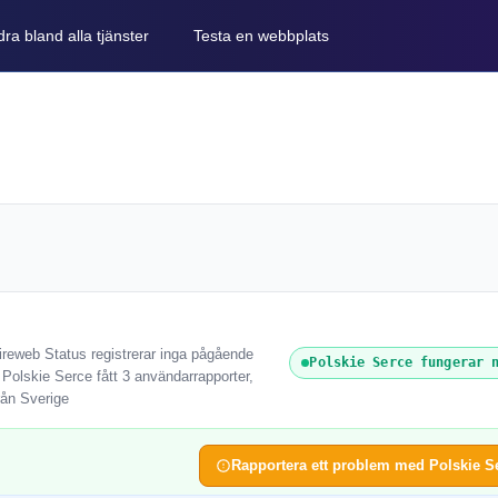
ra bland alla tjänster
Testa en webbplats
ireweb Status registrerar inga pågående
Polskie Serce fungerar 
 Polskie Serce fått 3 användarrapporter,
rån Sverige
Rapportera ett problem med Polskie S