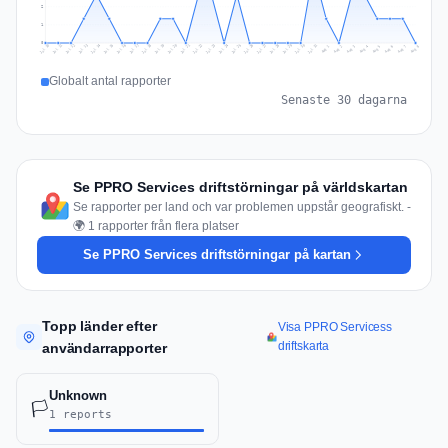
2
1
0
Jul 17
Jul 20
Jul 23
Jul 10
Jul 26
Jul 13
Jul 16
Jul 29
Jul 19
Jul 22
Jul 25
Jul 12
Jul 15
Jul 28
Jul 31
Jul 18
Jul 21
Jul 24
Jul 11
Jul 14
Jul 27
Jul 30
Aug 3
Aug 6
Aug 2
Aug 5
Aug 8
Aug 1
Aug 4
Aug 7
Globalt antal rapporter
Senaste 30 dagarna
Se PPRO Services driftstörningar på världskartan
Se rapporter per land och var problemen uppstår geografiskt. -
🌍 1 rapporter från flera platser
Se PPRO Services driftstörningar på kartan
Topp länder efter
Visa PPRO Servicess
driftskarta
användarrapporter
Unknown
🏳️
1 reports