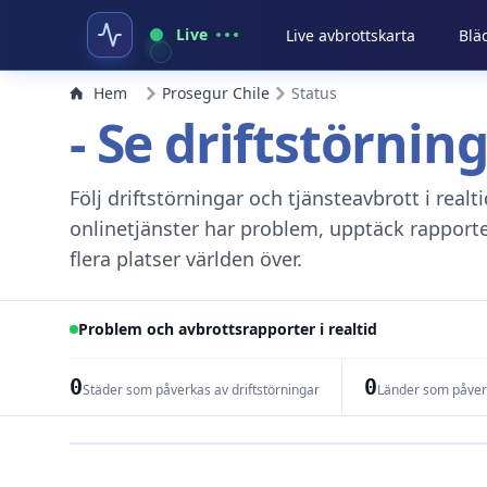
Live
Live avbrottskarta
Blä
Hem
Prosegur Chile
Status
- Se driftstörnin
Följ driftstörningar och tjänsteavbrott i real
onlinetjänster har problem, upptäck rapport
flera platser världen över.
Problem och avbrottsrapporter i realtid
0
0
Städer som påverkas av driftstörningar
Länder som påverk