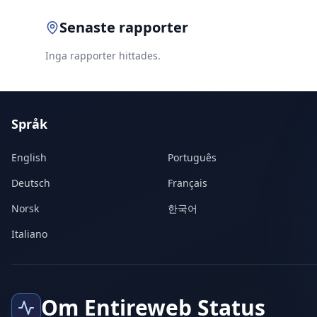
Senaste rapporter
Inga rapporter hittades.
Språk
English
Português
Deutsch
Français
Norsk
한국어
Italiano
Om Entireweb Status