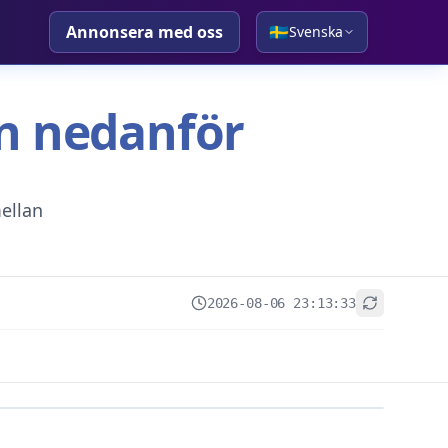
Annonsera med oss
🇸🇪
Svenska
tan nedanför
ellan
2026-08-06 23:13:33
+
−
Leaflet
|
© OpenStreetMap contributors