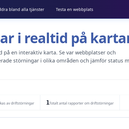
ddra bland alla tjänster
Testa en webbplats
gar i realtid på kar
tid på en interaktiv karta. Se var webbplatser och
erade störningar i olika områden och jämför status m
1
as av driftstörningar
Totalt antal rapporter om driftstörningar