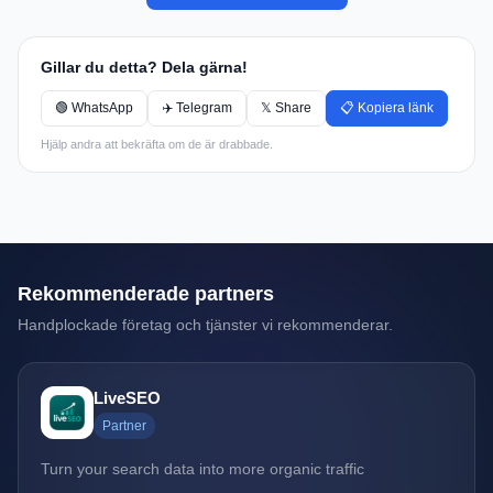
Gillar du detta? Dela gärna!
🟢 WhatsApp
✈️ Telegram
𝕏 Share
📋 Kopiera länk
Hjälp andra att bekräfta om de är drabbade.
Rekommenderade partners
Handplockade företag och tjänster vi rekommenderar.
LiveSEO
Partner
Turn your search data into more organic traffic