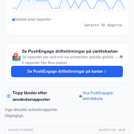
1
0
Jul 15
Jul 18
Jul 31
Jul 21
Jul 24
Jul 11
Jul 14
Jul 27
Jul 30
Jul 17
Jul 20
Jul 23
Jul 10
Jul 13
Jul 26
Jul 29
Jul 16
Jul 19
Jul 22
Jul 12
Jul 25
Jul 28
Aug 1
Aug 4
Jul 9
Aug 3
Jul 8
Aug 6
Aug 2
Aug 5
Globalt antal rapporter
Senaste 30 dagarna
Se PushEngage driftstörningar på världskartan
Se rapporter per land och var problemen uppstår globalt. — 🌍
0 rapporter från flera platser
Se PushEngage driftstörningar på kartan
Topp länder efter
Visa PushEngages
avbrottskarta
användarrapporter
Inga aktuella avbrottsrapporter
tillgängliga.
ADVERTISEMENT
ADVERTISE HERE