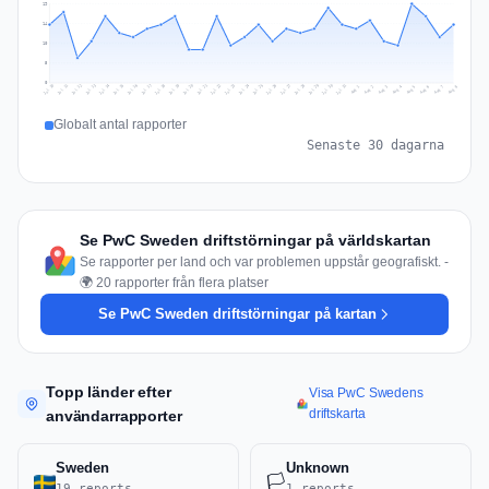
19
14
10
5
0
Jul 17
Jul 20
Jul 23
Jul 10
Jul 26
Jul 13
Jul 16
Jul 29
Jul 19
Jul 22
Jul 25
Jul 12
Jul 15
Jul 28
Jul 31
Jul 18
Jul 21
Jul 24
Jul 11
Jul 14
Jul 27
Jul 30
Aug 3
Aug 6
Aug 2
Aug 5
Aug 8
Aug 1
Aug 4
Aug 7
Globalt antal rapporter
Senaste 30 dagarna
Se PwC Sweden driftstörningar på världskartan
Se rapporter per land och var problemen uppstår geografiskt. -
🌍 20 rapporter från flera platser
Se PwC Sweden driftstörningar på kartan
Topp länder efter
Visa PwC Swedens
driftskarta
användarrapporter
Sweden
Unknown
🏳️
19 reports
1 reports