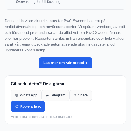
övervakning för full täckning.
Denna sida visar aktuell status för PwC Sweden baserat på
realtidsövervakning och användarrapporter. Vi spårar svarstider, avbrott
och försämrad prestanda så att du alltid vet om PwC Sweden är nere
eller har problem. Rapporter samlas in från användare över hela världen
samt vårt egna utvecklade automatiserade skanningssystem, och
uppdateras kontinuerligt.
Läs mer om vår metod
Gillar du detta? Dela gärna!
🟢 WhatsApp
✈️ Telegram
𝕏 Share
📋 Kopiera länk
Hjälp andra att bekräfta om de är drabbade.