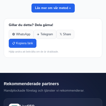
Läs mer om vår metod
Gillar du detta? Dela gärna!
🟢 WhatsApp
✈️ Telegram
𝕏 Share
📋 Kopiera länk
Hjälp andra att bekräfta om de är drabbade.
Rekommenderade partners
Handplockade företag och tjänster vi rekommenderar.