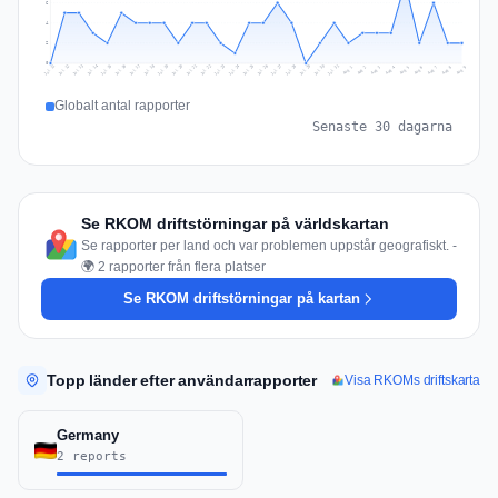
6
4
2
0
Jul 18
Jul 21
Jul 24
Jul 11
Jul 27
Jul 14
Jul 17
Jul 30
Jul 20
Jul 23
Jul 26
Jul 13
Jul 16
Jul 29
Jul 19
Jul 22
Jul 25
Jul 12
Jul 15
Jul 28
Jul 31
Aug 4
Aug 7
Aug 3
Aug 6
Aug 9
Aug 2
Aug 5
Aug 8
Aug 1
Globalt antal rapporter
Senaste 30 dagarna
Se RKOM driftstörningar på världskartan
Se rapporter per land och var problemen uppstår geografiskt. -
🌍 2 rapporter från flera platser
Se RKOM driftstörningar på kartan
Topp länder efter användarrapporter
Visa RKOMs driftskarta
Germany
2 reports