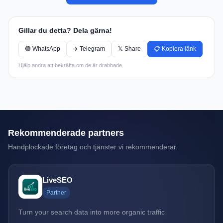
Gillar du detta? Dela gärna!
🟢 WhatsApp
✈️ Telegram
𝕏 Share
📋 Kopiera länk
Hjälp andra att bekräfta om de är drabbade.
Rekommenderade partners
Handplockade företag och tjänster vi rekommenderar.
LiveSEO
Partner
Turn your search data into more organic traffic