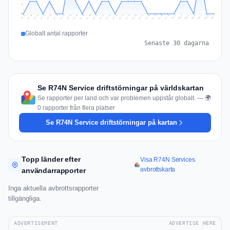
1
0
Jul 16
Jul 19
Jul 22
Jul 25
Jul 12
Jul 15
Jul 28
Jul 31
Jul 18
Jul 21
Jul 24
Jul 11
Jul 14
Jul 27
Jul 30
Jul 17
Jul 20
Jul 23
Jul 10
Jul 13
Jul 26
Jul 29
Aug 2
Aug 5
Aug 1
Aug 4
Jul 9
Aug 7
Aug 3
Aug 6
Globalt antal rapporter
Senaste 30 dagarna
Se R74N Service driftstörningar på världskartan
Se rapporter per land och var problemen uppstår globalt. — 🌍
0 rapporter från flera platser
Se R74N Service driftstörningar på kartan
Topp länder efter
Visa R74N Services
avbrottskarta
användarrapporter
Inga aktuella avbrottsrapporter
tillgängliga.
ADVERTISEMENT
ADVERTISE HERE