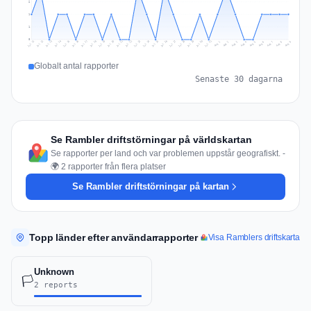
2
1
1
0
Jul 18
Jul 21
Jul 24
Jul 11
Jul 27
Jul 14
Jul 17
Jul 30
Jul 20
Jul 23
Jul 26
Jul 13
Jul 16
Jul 29
Jul 19
Jul 22
Jul 25
Jul 12
Jul 15
Jul 28
Jul 31
Aug 4
Aug 7
Aug 3
Aug 6
Aug 9
Aug 2
Aug 5
Aug 8
Aug 1
Globalt antal rapporter
Senaste 30 dagarna
Se Rambler driftstörningar på världskartan
Se rapporter per land och var problemen uppstår geografiskt. -
🌍 2 rapporter från flera platser
Se Rambler driftstörningar på kartan
Topp länder efter användarrapporter
Visa Ramblers driftskarta
Unknown
🏳️
2 reports