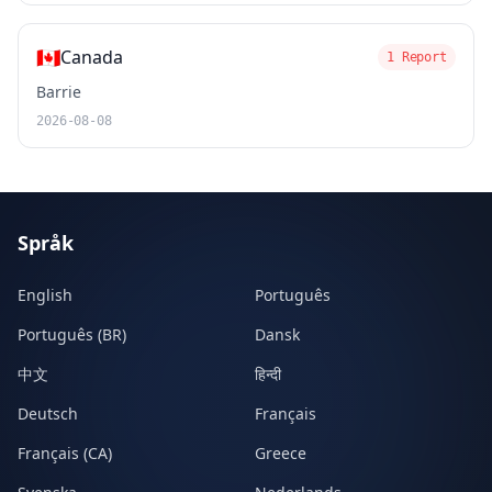
🇨🇦
Canada
1 Report
Barrie
2026-08-08
Språk
English
Português
Português (BR)
Dansk
中文
हिन्दी
Deutsch
Français
Français (CA)
Greece