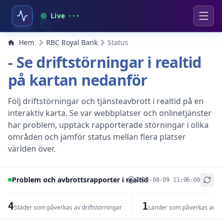
Live
Hem
RBC Royal Bank
Status
- Se driftstörningar i realtid
på kartan nedanför
Följ driftstörningar och tjänsteavbrott i realtid på en
interaktiv karta. Se var webbplatser och onlinetjänster
har problem, upptäck rapporterade störningar i olika
områden och jämför status mellan flera platser
världen över.
Problem och avbrottsrapporter i realtid
2026-08-09 11:06:00
+
−
4
1
Städer som påverkas av driftstörningar
Länder som påverkas av dr
Leaflet
|
© OpenStreetMap contributors