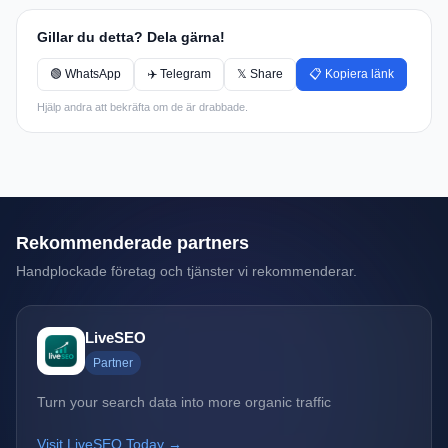
Gillar du detta? Dela gärna!
🟢 WhatsApp
✈️ Telegram
𝕏 Share
📋 Kopiera länk
Hjälp andra att bekräfta om de är drabbade.
Rekommenderade partners
Handplockade företag och tjänster vi rekommenderar.
LiveSEO
Partner
Turn your search data into more organic traffic
Visit LiveSEO Today →