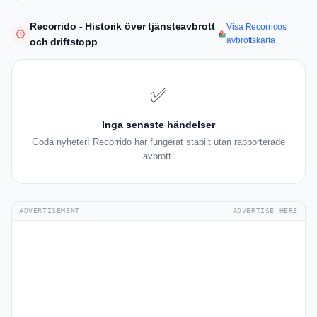
Recorrido - Historik över tjänsteavbrott
Visa Recorridos
avbrottskarta
och driftstopp
✅
Inga senaste händelser
Goda nyheter! Recorrido har fungerat stabilt utan rapporterade
avbrott.
ADVERTISEMENT
ADVERTISE HERE