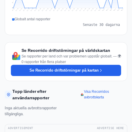
1
0
Jul 16
Jul 19
Jul 22
Jul 25
Jul 12
Jul 15
Jul 28
Jul 31
Jul 18
Jul 21
Jul 24
Jul 11
Jul 14
Jul 27
Jul 30
Jul 17
Jul 20
Jul 23
Jul 10
Jul 13
Jul 26
Jul 29
Aug 2
Aug 5
Aug 1
Aug 4
Jul 9
Aug 7
Aug 3
Aug 6
Globalt antal rapporter
Senaste 30 dagarna
Se Recorrido driftstörningar på världskartan
Se rapporter per land och var problemen uppstår globalt. — 🌍
0 rapporter från flera platser
Se Recorrido driftstörningar på kartan
Topp länder efter
Visa Recorridos
avbrottskarta
användarrapporter
Inga aktuella avbrottsrapporter
tillgängliga.
ADVERTISEMENT
ADVERTISE HERE