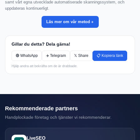
samt vårt egna utvecklade automatiserade skanningssystem, och
uppdateras kontinuerligt.
Läs mer om vår metod
Gillar du detta? Dela gärna!
🟢 WhatsApp
✈️ Telegram
𝕏 Share
📋 Kopiera länk
Hjälp andra att bekräfta om de är drabbade.
Rekommenderade partners
Handplockade företag och tjänster vi rekommenderar.
LiveSEO