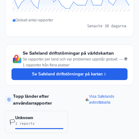
2
0
Jul 15
Jul 18
Jul 31
Jul 21
Jul 24
Jul 11
Jul 14
Jul 27
Jul 30
Jul 17
Jul 20
Jul 23
Jul 10
Jul 13
Jul 26
Jul 29
Jul 16
Jul 19
Jul 22
Jul 12
Jul 25
Jul 28
Aug 1
Aug 4
Jul 9
Aug 3
Jul 8
Aug 6
Aug 2
Aug 5
Globalt antal rapporter
Senaste 30 dagarna
Se Safeland driftstörningar på världskartan
Se rapporter per land och var problemen uppstår globalt. — 🌍
1 rapporter från flera platser
Se Safeland driftstörningar på kartan
Topp länder efter
Visa Safelands
avbrottskarta
användarrapporter
Unknown
🏳️
1 reports