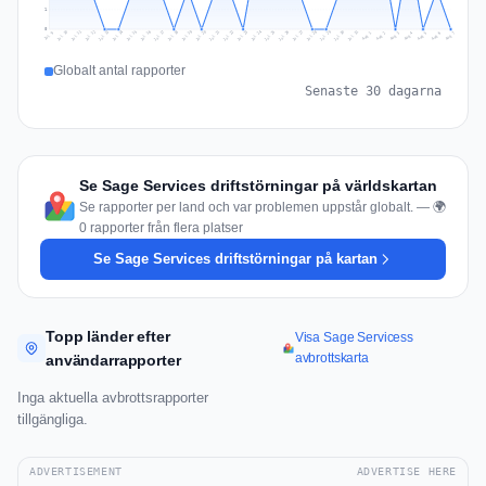
1
0
Jul 16
Jul 19
Jul 22
Jul 25
Jul 12
Jul 15
Jul 28
Jul 31
Jul 18
Jul 21
Jul 24
Jul 11
Jul 14
Jul 27
Jul 30
Jul 17
Jul 20
Jul 23
Jul 10
Jul 13
Jul 26
Jul 29
Aug 2
Aug 5
Aug 1
Aug 4
Jul 9
Aug 7
Aug 3
Aug 6
Globalt antal rapporter
Senaste 30 dagarna
Se Sage Services driftstörningar på världskartan
Se rapporter per land och var problemen uppstår globalt. — 🌍
0 rapporter från flera platser
Se Sage Services driftstörningar på kartan
Topp länder efter
Visa Sage Servicess
avbrottskarta
användarrapporter
Inga aktuella avbrottsrapporter
tillgängliga.
ADVERTISEMENT
ADVERTISE HERE