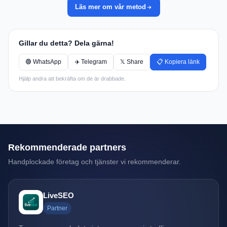
Läs mer om vår metod
Gillar du detta? Dela gärna!
🟢 WhatsApp
✈️ Telegram
𝕏 Share
📋 Kopiera länk
Hjälp andra att bekräfta om de är drabbade.
Rekommenderade partners
Handplockade företag och tjänster vi rekommenderar.
LiveSEO
Partner