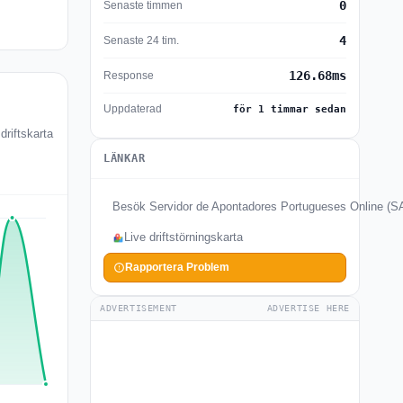
0
Senaste timmen
4
Senaste 24 tim.
126.68ms
Response
Uppdaterad
för 1 timmar sedan
riftskarta
LÄNKAR
Besök Servidor de Apontadores Portugueses Online (
Live driftstörningskarta
Rapportera Problem
ADVERTISEMENT
ADVERTISE HERE