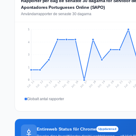
Rapporter per dag de senaste 30 dagarna för Servidor d
Apontadores Portugueses Online (SAPO)
Användarrapporter de senaste 30 dagarna
5
4
3
1
0
Jul 20
Ju
Jul 13
Jul 16
Jul 19
Jul 22
Jul 12
Jul 15
Jul 18
Jul 21
Jul 11
Jul 14
Jul 17
Globalt antal rapporter
Entireweb Status för Chrome
Uppdaterad