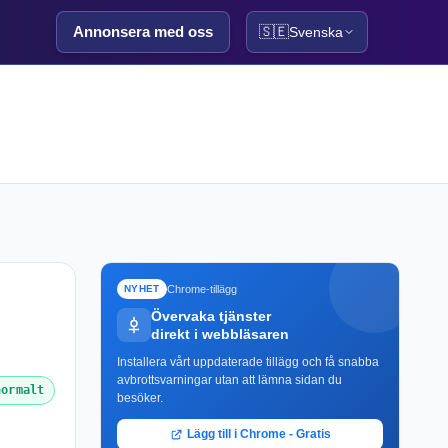
Annonsera med oss
🇸🇪
Svenska
Chrome-tillägg
NYHET
Övervaka tjänster
direkt i webbläsaren
Installera vårt uppdaterade tillägg och få snabba
avbrottsvarningar utan att lämna sidan du
normalt
besöker.
Lägg till i Chrome - Gratis