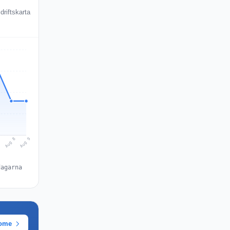
riftskarta
Aug 9
Aug 8
7
dagarna
rome