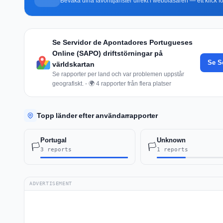
Bevaka dina favorittjänster direkt i webbläsaren — ett klick fö
Se Servidor de Apontadores Portugueses
Online (SAPO) driftstörningar på
Se S
världskartan
Se rapporter per land och var problemen uppstår
geografiskt. - 🌍 4 rapporter från flera platser
Topp länder efter användarrapporter
Portugal
Unknown
🏳️
🏳️
3 reports
1 reports
ADVERTISEMENT