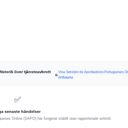
storik över tjänsteavbrott
Visa Servidor de Apontadores Portugueses O
driftskarta
✅
ga senaste händelser
eses Online (SAPO) har fungerat stabilt utan rapporterade avbrott.