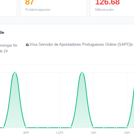
87
126.68
Problemrapporter
Millisekunder
 de
Visa Servidor de Apontadores Portugueses Online (SAPO)s d
rningar för
te 24