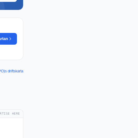
artan
)s driftskarta
RTISE HERE