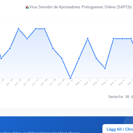
e
Visa Servidor de Apontadores Portugueses Online (SAPO)s d
l 23
Jul 26
Jul 29
Jul 25
Jul 28
Jul 31
Jul 24
Jul 27
Jul 30
Aug 2
Aug 5
Aug 1
Aug 4
Aug 
Aug 3
Aug 6
Senaste 30 
Lägg till i Ch