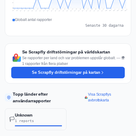
1
0
Jul 15
Jul 18
Jul 31
Jul 21
Jul 24
Jul 11
Jul 14
Jul 27
Jul 30
Jul 17
Jul 20
Jul 23
Jul 10
Jul 13
Jul 26
Jul 29
Jul 16
Jul 19
Jul 22
Jul 12
Jul 25
Jul 28
Aug 1
Aug 4
Jul 9
Aug 3
Jul 8
Aug 6
Aug 2
Aug 5
Globalt antal rapporter
Senaste 30 dagarna
Se Scrapfly driftstörningar på världskartan
Se rapporter per land och var problemen uppstår globalt. — 🌍
1 rapporter från flera platser
Se Scrapfly driftstörningar på kartan
Topp länder efter
Visa Scrapflys
avbrottskarta
användarrapporter
Unknown
🏳️
1 reports