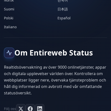
Norsk
한국어
Suomi
日本語
Polski
Español
Italiano
Om Entireweb Status
Realtidsövervakning av över 9000 onlinetjänster, appar
och digitala upplevelser världen över. Kontrollera om
webbplatser ligger nere, övervaka tjänsteproblem och
håll dig informerad om avbrott med vår omfattande
statusöversikt.
Följ oss