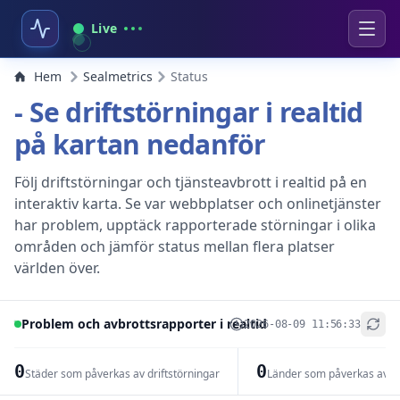
Live
Hem
Sealmetrics
Status
- Se driftstörningar i realtid
på kartan nedanför
Följ driftstörningar och tjänsteavbrott i realtid på en
interaktiv karta. Se var webbplatser och onlinetjänster
har problem, upptäck rapporterade störningar i olika
områden och jämför status mellan flera platser
världen över.
Problem och avbrottsrapporter i realtid
2026-08-09 11:56:33
+
−
0
0
Städer som påverkas av driftstörningar
Länder som påverkas av dr
Leaflet
|
© OpenStreetMap contributors