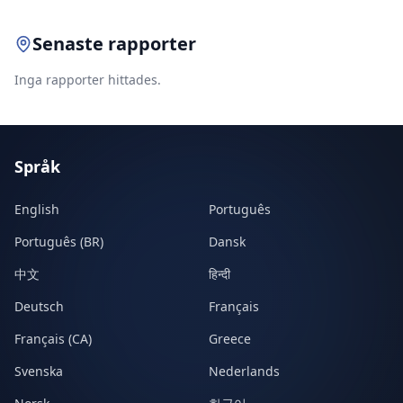
Senaste rapporter
Inga rapporter hittades.
Språk
English
Português
Português (BR)
Dansk
中文
हिन्दी
Deutsch
Français
Français (CA)
Greece
Svenska
Nederlands