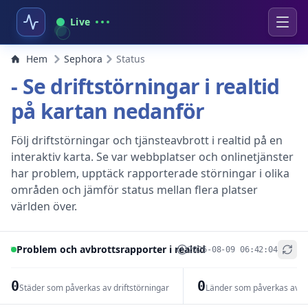
Live
Hem
Sephora
Status
- Se driftstörningar i realtid
på kartan nedanför
Följ driftstörningar och tjänsteavbrott i realtid på en
interaktiv karta. Se var webbplatser och onlinetjänster
har problem, upptäck rapporterade störningar i olika
områden och jämför status mellan flera platser
världen över.
Problem och avbrottsrapporter i realtid
2026-08-09 06:42:04
+
−
0
0
Städer som påverkas av driftstörningar
Länder som påverkas av dr
Leaflet
|
© OpenStreetMap contributors