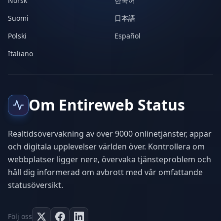
Norsk
한국어
Suomi
日本語
Polski
Español
Italiano
Om Entireweb Status
Realtidsövervakning av över 9000 onlinetjänster, appar
och digitala upplevelser världen över. Kontrollera om
webbplatser ligger nere, övervaka tjänsteproblem och
håll dig informerad om avbrott med vår omfattande
statusöversikt.
Följ oss