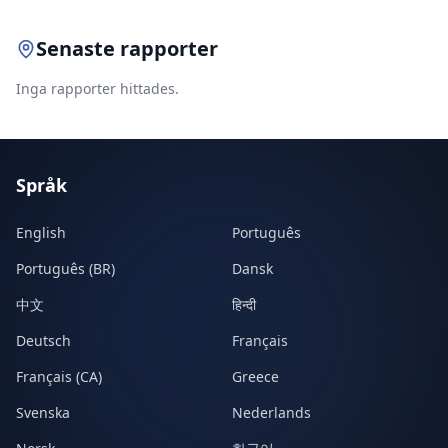
Senaste rapporter
Inga rapporter hittades.
Språk
English
Português
Português (BR)
Dansk
中文
हिन्दी
Deutsch
Français
Français (CA)
Greece
Svenska
Nederlands