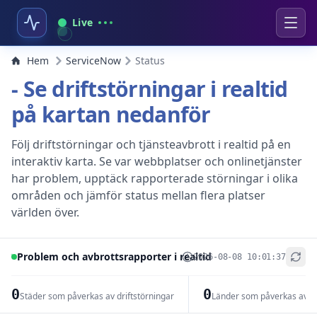
Live
Hem
ServiceNow
Status
- Se driftstörningar i realtid
på kartan nedanför
Följ driftstörningar och tjänsteavbrott i realtid på en
interaktiv karta. Se var webbplatser och onlinetjänster
har problem, upptäck rapporterade störningar i olika
områden och jämför status mellan flera platser
världen över.
Problem och avbrottsrapporter i realtid
2026-08-08 10:01:37
+
−
0
0
Städer som påverkas av driftstörningar
Länder som påverkas av dr
Leaflet
|
© OpenStreetMap contributors