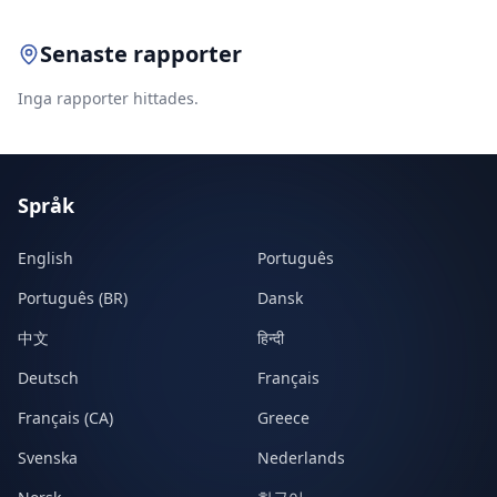
Senaste rapporter
Inga rapporter hittades.
Språk
English
Português
Português (BR)
Dansk
中文
हिन्दी
Deutsch
Français
Français (CA)
Greece
Svenska
Nederlands