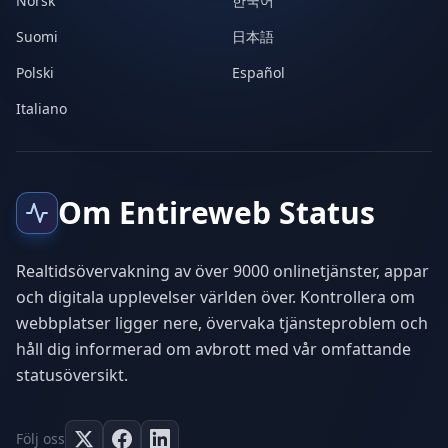
Norsk
한국어
Suomi
日本語
Polski
Español
Italiano
Om Entireweb Status
Realtidsövervakning av över 9000 onlinetjänster, appar
och digitala upplevelser världen över. Kontrollera om
webbplatser ligger nere, övervaka tjänsteproblem och
håll dig informerad om avbrott med vår omfattande
statusöversikt.
Följ oss