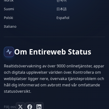
Norsk
한국어
Suomi
日本語
Polski
Español
Italiano
Om Entireweb Status
Realtidsövervakning av över 9000 onlinetjänster, appar
och digitala upplevelser världen över. Kontrollera om
webbplatser ligger nere, övervaka tjänsteproblem och
håll dig informerad om avbrott med vår omfattande
statusöversikt.
Följ oss