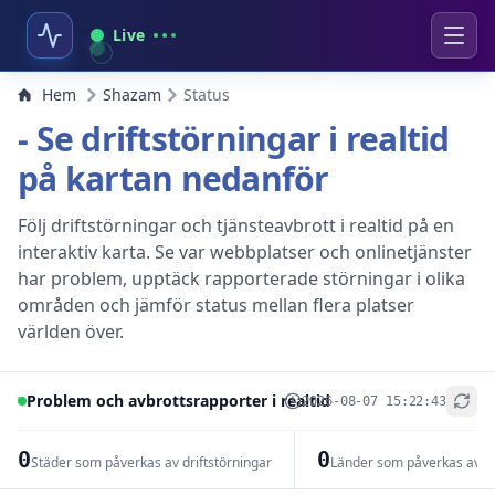
Live
Hem
Shazam
Status
- Se driftstörningar i realtid
på kartan nedanför
Följ driftstörningar och tjänsteavbrott i realtid på en
interaktiv karta. Se var webbplatser och onlinetjänster
har problem, upptäck rapporterade störningar i olika
områden och jämför status mellan flera platser
världen över.
Problem och avbrottsrapporter i realtid
2026-08-07 15:22:43
+
−
0
0
Städer som påverkas av driftstörningar
Länder som påverkas av dr
Leaflet
|
© OpenStreetMap contributors