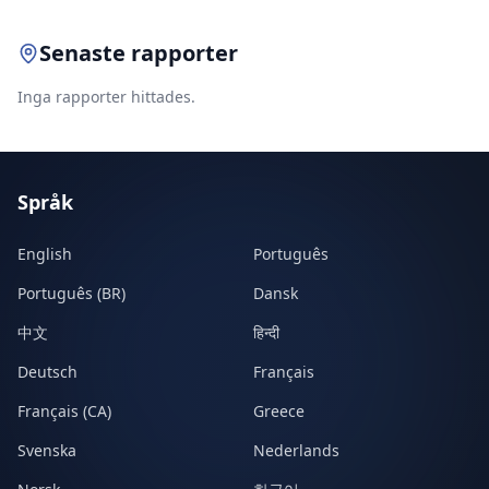
Senaste rapporter
Inga rapporter hittades.
Språk
English
Português
Português (BR)
Dansk
中文
हिन्दी
Deutsch
Français
Français (CA)
Greece
Svenska
Nederlands