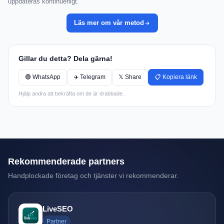
uppdateras kontinuerligt.
Läs mer om vår metod
Gillar du detta? Dela gärna!
🟢 WhatsApp
✈️ Telegram
𝕏 Share
📋 Kopiera länk
Hjälp andra att bekräfta om de är drabbade.
Rekommenderade partners
Handplockade företag och tjänster vi rekommenderar.
LiveSEO
Partner