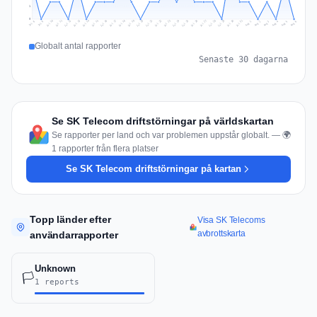
1
0
Jul 15
Jul 18
Jul 31
Jul 21
Jul 24
Jul 11
Jul 14
Jul 27
Jul 30
Jul 17
Jul 20
Jul 23
Jul 10
Jul 13
Jul 26
Jul 29
Jul 16
Jul 19
Jul 22
Jul 12
Jul 25
Jul 28
Aug 1
Aug 4
Jul 9
Aug 3
Jul 8
Aug 6
Aug 2
Aug 5
Globalt antal rapporter
Senaste 30 dagarna
Se SK Telecom driftstörningar på världskartan
Se rapporter per land och var problemen uppstår globalt. — 🌍
1 rapporter från flera platser
Se SK Telecom driftstörningar på kartan
Topp länder efter
Visa SK Telecoms
avbrottskarta
användarrapporter
Unknown
🏳️
1 reports