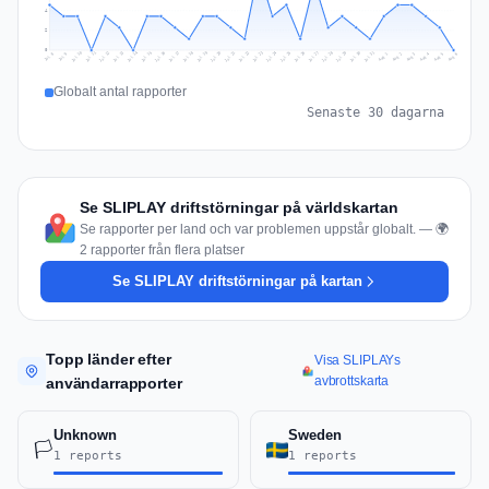
4
2
0
Jul 15
Jul 18
Jul 31
Jul 21
Jul 24
Jul 11
Jul 14
Jul 27
Jul 30
Jul 17
Jul 20
Jul 23
Jul 10
Jul 13
Jul 26
Jul 29
Jul 16
Jul 19
Jul 22
Jul 12
Jul 25
Jul 28
Aug 1
Aug 4
Jul 9
Aug 3
Jul 8
Aug 6
Aug 2
Aug 5
Globalt antal rapporter
Senaste 30 dagarna
Se SLIPLAY driftstörningar på världskartan
Se rapporter per land och var problemen uppstår globalt. — 🌍
2 rapporter från flera platser
Se SLIPLAY driftstörningar på kartan
Topp länder efter
Visa SLIPLAYs
avbrottskarta
användarrapporter
Unknown
Sweden
🏳️
1 reports
1 reports