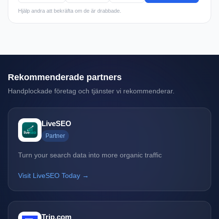
Hjälp andra att bekräfta om de är drabbade.
Rekommenderade partners
Handplockade företag och tjänster vi rekommenderar.
LiveSEO
Partner
Turn your search data into more organic traffic
Visit LiveSEO Today →
Trip.com