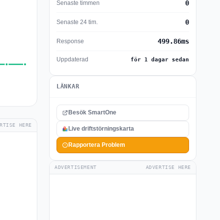
0
Senaste timmen
0
Senaste 24 tim.
499.86ms
Response
Uppdaterad
för 1 dagar sedan
LÄNKAR
Besök SmartOne
RTISE HERE
Live driftstörningskarta
Rapportera Problem
ADVERTISEMENT
ADVERTISE HERE