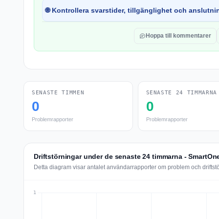
🌐 Kontrollera svarstider, tillgänglighet och anslutnin
Hoppa till kommentarer
SENASTE TIMMEN
SENASTE 24 TIMMARNA
0
0
Problemrapporter
Problemrapporter
Driftstörningar under de senaste 24 timmarna - SmartOn
Detta diagram visar antalet användarrapporter om problem och drifts