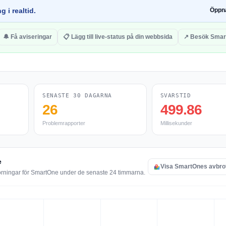
g i realtid.
Öppn
🔔 Få aviseringar
📋 Lägg till live-status på din webbsida
↗ Besök Smar
SENASTE 30 DAGARNA
SVARSTID
26
499.86
Problemrapporter
Millisekunder
e
Visa SmartOnes avbro
törningar för SmartOne under de senaste 24 timmarna.