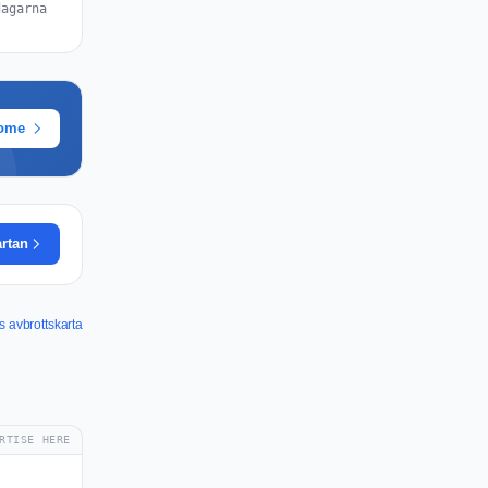
dagarna
rome
artan
 avbrottskarta
RTISE HERE