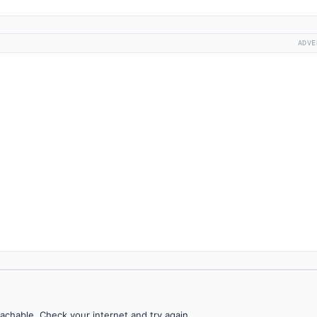
ADVE
achable. Check your internet and try again.