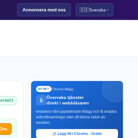
Annonsera med oss
🇸🇪
Svenska
Chrome-tillägg
NYHET
Övervaka tjänster
normalt
direkt i webbläsaren
Installera vårt uppdaterade tillägg och få snabba
avbrottsvarningar utan att lämna sidan du
besöker.
tOne
Lägg till i Chrome - Gratis