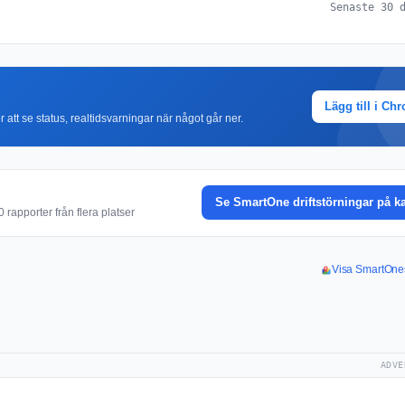
Senaste 30 
Lägg till i Ch
r att se status, realtidsvarningar när något går ner.
Se SmartOne driftstörningar på k
rapporter från flera platser
Visa SmartOnes
ADVE