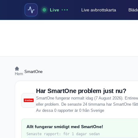
Live
Live avbrottskarta
Blädd
›
SmartOne
Hem
Har SmartOne problem just nu?
SmartOne fungerar normalt idag (7 August 2026). Entirewe
eller problem. De senaste 24 timmarna har SmartOne fåt
Av dessa 0 rapporter är 0 från Sverige
Allt fungerar smidigt med SmartOne!
Senaste rapport: för 1 dagar sedan