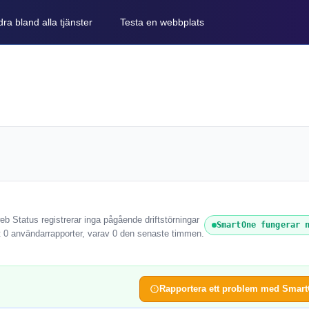
ra bland alla tjänster
Testa en webbplats
b Status registrerar inga pågående driftstörningar
SmartOne fungerar 
t 0 användarrapporter, varav 0 den senaste timmen.
Rapportera ett problem med Smar