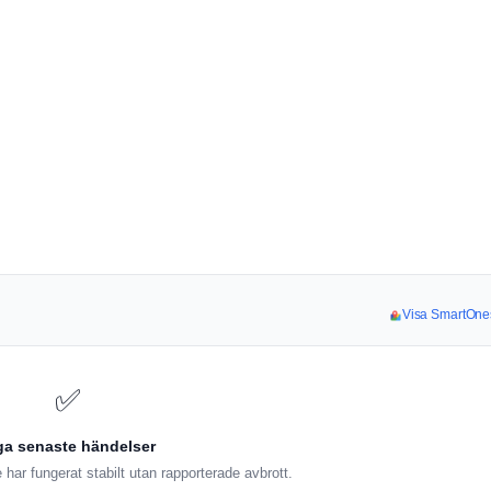
Visa SmartOnes
✅
ga senaste händelser
ar fungerat stabilt utan rapporterade avbrott.