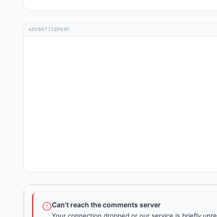
ADVERTISEMENT
Can't reach the comments server
Your connection dropped or our service is briefly unre