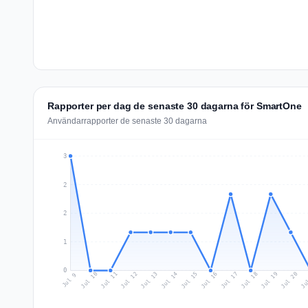
Rapporter per dag de senaste 30 dagarna för SmartOne
Användarrapporter de senaste 30 dagarna
3
2
2
1
0
Jul 18
Ju
Jul 11
Jul 14
Jul 17
Jul 20
Jul 10
Jul 13
Jul 16
Jul 19
Jul 12
Jul 15
Jul 9