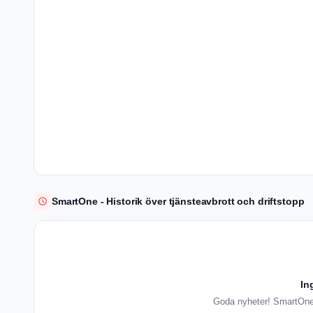
SmartOne - Historik över tjänsteavbrott och driftstopp
In
Goda nyheter! SmartOne h