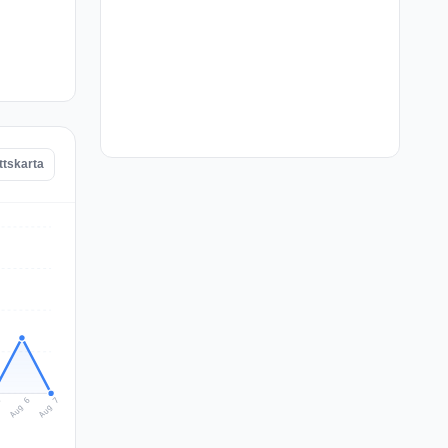
ttskarta
Aug 7
Aug 6
5