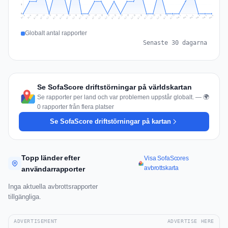
1
0
Jul 15
Jul 18
Jul 31
Jul 21
Jul 24
Jul 11
Jul 14
Jul 27
Jul 30
Jul 17
Jul 20
Jul 23
Jul 10
Jul 13
Jul 26
Jul 29
Jul 16
Jul 19
Jul 22
Jul 12
Jul 25
Jul 28
Aug 1
Aug 4
Jul 9
Aug 3
Jul 8
Aug 6
Aug 2
Aug 5
Globalt antal rapporter
Senaste 30 dagarna
Se SofaScore driftstörningar på världskartan
Se rapporter per land och var problemen uppstår globalt. — 🌍
0 rapporter från flera platser
Se SofaScore driftstörningar på kartan
Topp länder efter
Visa SofaScores
avbrottskarta
användarrapporter
Inga aktuella avbrottsrapporter
tillgängliga.
ADVERTISEMENT
ADVERTISE HERE