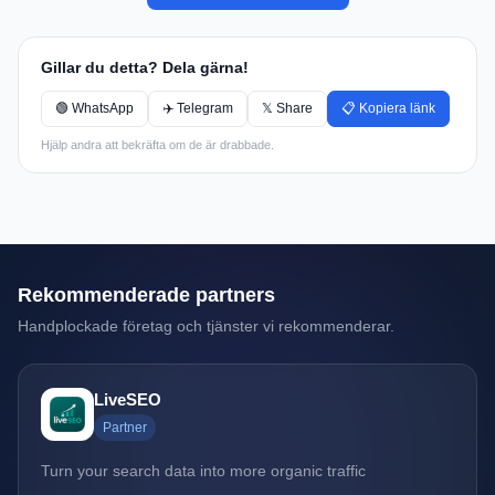
Gillar du detta? Dela gärna!
🟢 WhatsApp
✈️ Telegram
𝕏 Share
📋 Kopiera länk
Hjälp andra att bekräfta om de är drabbade.
Rekommenderade partners
Handplockade företag och tjänster vi rekommenderar.
LiveSEO
Partner
Turn your search data into more organic traffic