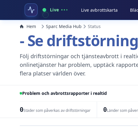
Live
Live avbrottskarta
Blä
Hem
Sparc Media Hub
Status
- Se driftstörnin
Följ driftstörningar och tjänsteavbrott i real
onlinetjänster har problem, upptäck rapport
flera platser världen över.
Problem och avbrottsrapporter i realtid
0
0
Städer som påverkas av driftstörningar
Länder som påverk