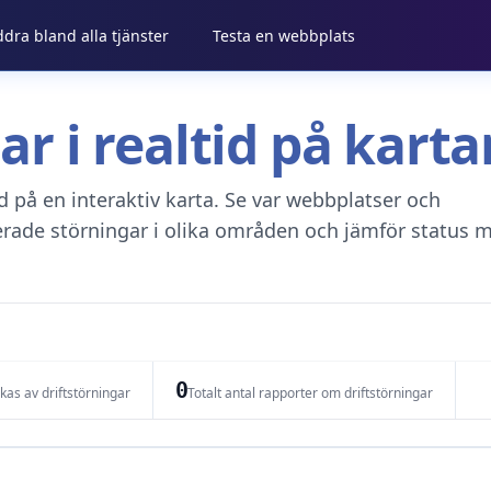
ddra bland alla tjänster
Testa en webbplats
gar i realtid på kar
tid på en interaktiv karta. Se var webbplatser och
erade störningar i olika områden och jämför status m
0
as av driftstörningar
Totalt antal rapporter om driftstörningar