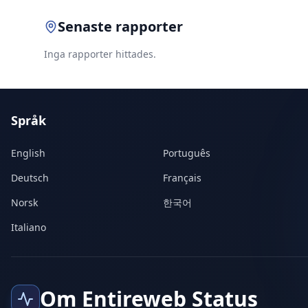
Senaste rapporter
Inga rapporter hittades.
Språk
English
Português
Deutsch
Français
Norsk
한국어
Italiano
Om Entireweb Status