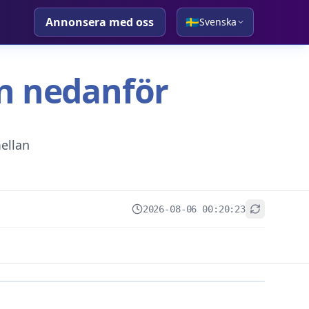
Annonsera med oss
🇸🇪
Svenska
tan nedanför
ellan
2026-08-06 00:20:23
+
−
Leaflet
|
© OpenStreetMap contributors