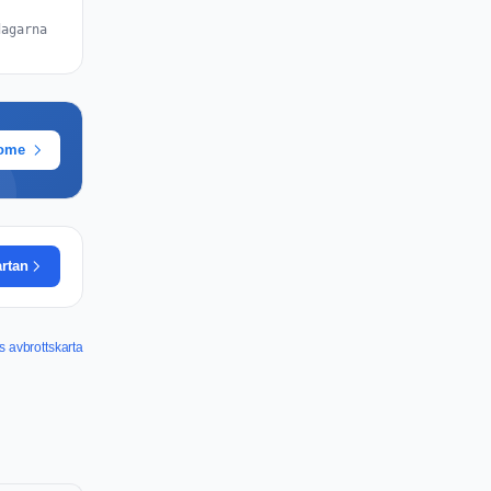
dagarna
rome
artan
 avbrottskarta