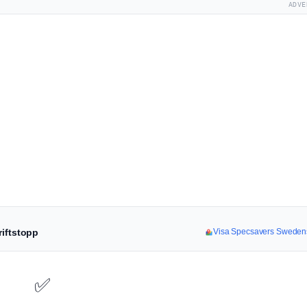
ADVE
riftstopp
Visa Specsavers Swedens
✅