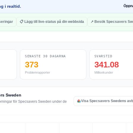
g i realtid.
Öppn
seringar
📋 Lägg till live-status på din webbsida
↗ Besök Specsavers Sw
SENASTE 30 DAGARNA
SVARSTID
373
341.08
Problemrapporter
Millisekunder
vers Sweden
Visa Specsavers Swedens avb
törningar för Specsavers Sweden under de