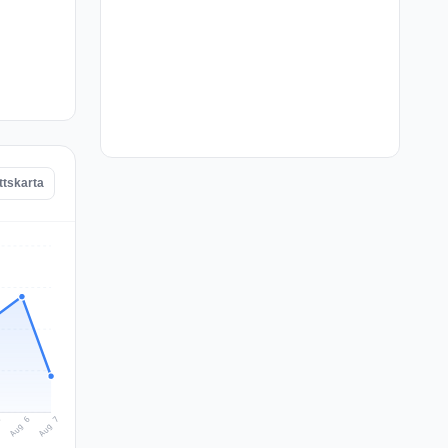
tskarta
Aug 7
Aug 6
5