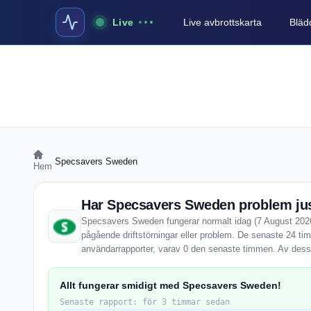
Live
Live avbrottskarta
Blädd
›
Specsavers Sweden
Hem
Har Specsavers Sweden problem ju
Specsavers Sweden fungerar normalt idag (7 August 2026)
pågående driftstörningar eller problem. De senaste 24 t
användarrapporter, varav 0 den senaste timmen. Av dessa
Allt fungerar smidigt med Specsavers Sweden!
Senaste rapport: för 3 timmar sedan