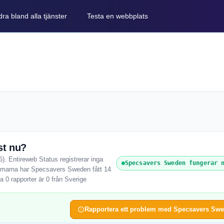
ra bland alla tjänster
Testa en webbplats
st nu?
. Entireweb Status registrerar inga
Specsavers Sweden fungerar 
immarna har Specsavers Sweden fått 14
 0 rapporter är 0 från Sverige
Rapportera ett problem med Specsavers Sw