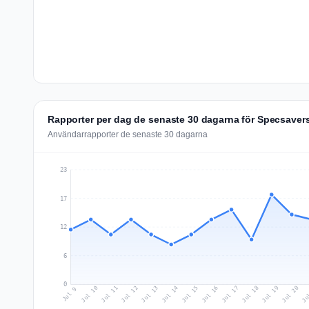
Rapporter per dag de senaste 30 dagarna för Specsave
Användarrapporter de senaste 30 dagarna
23
17
12
6
0
Jul 18
Ju
Jul 11
Jul 14
Jul 17
Jul 20
Jul 10
Jul 13
Jul 16
Jul 19
Jul 12
Jul 15
Jul 9