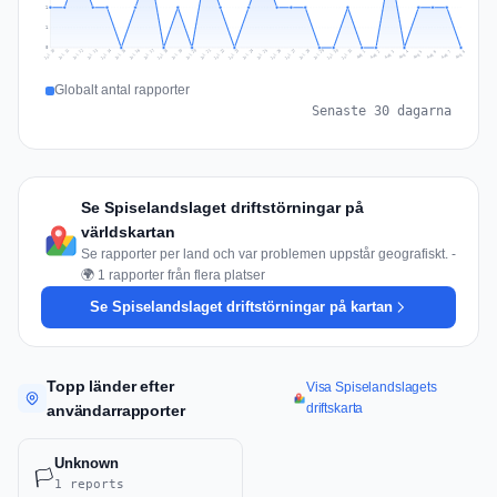
1
1
0
Jul 17
Jul 20
Jul 23
Jul 10
Jul 26
Jul 13
Jul 16
Jul 29
Jul 19
Jul 22
Jul 25
Jul 12
Jul 15
Jul 28
Jul 31
Jul 18
Jul 21
Jul 24
Jul 11
Jul 14
Jul 27
Jul 30
Aug 3
Aug 6
Aug 2
Aug 5
Aug 8
Aug 1
Aug 4
Aug 7
Globalt antal rapporter
Senaste 30 dagarna
Se Spiselandslaget driftstörningar på
världskartan
Se rapporter per land och var problemen uppstår geografiskt. -
🌍 1 rapporter från flera platser
Se Spiselandslaget driftstörningar på kartan
Topp länder efter
Visa Spiselandslagets
driftskarta
användarrapporter
Unknown
🏳️
1 reports