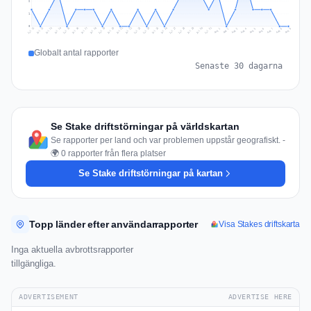
2
1
0
Jul 18
Jul 21
Jul 24
Jul 11
Jul 27
Jul 14
Jul 17
Jul 30
Jul 20
Jul 23
Jul 26
Jul 13
Jul 16
Jul 29
Jul 19
Jul 22
Jul 25
Jul 12
Jul 15
Jul 28
Jul 31
Aug 4
Aug 7
Aug 3
Aug 6
Aug 9
Aug 2
Aug 5
Aug 8
Aug 1
Globalt antal rapporter
Senaste 30 dagarna
Se Stake driftstörningar på världskartan
Se rapporter per land och var problemen uppstår geografiskt. -
🌍 0 rapporter från flera platser
Se Stake driftstörningar på kartan
Topp länder efter användarrapporter
Visa Stakes driftskarta
Inga aktuella avbrottsrapporter
tillgängliga.
ADVERTISEMENT
ADVERTISE HERE