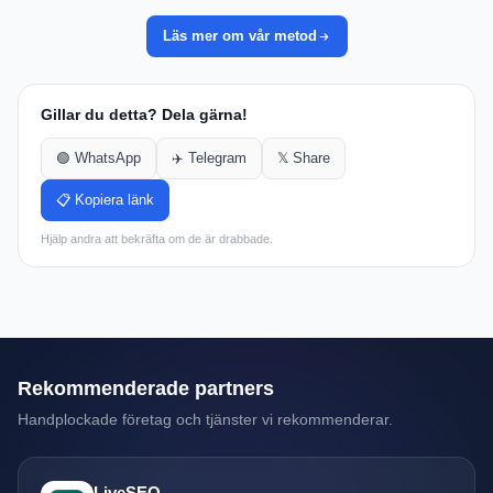
Läs mer om vår metod
Gillar du detta? Dela gärna!
🟢 WhatsApp
✈️ Telegram
𝕏 Share
📋 Kopiera länk
Hjälp andra att bekräfta om de är drabbade.
Rekommenderade partners
Handplockade företag och tjänster vi rekommenderar.
LiveSEO