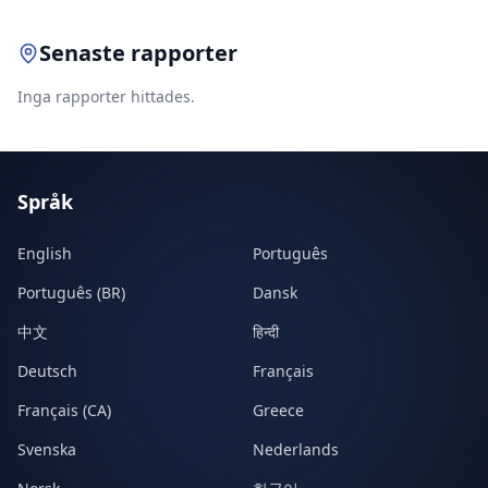
Senaste rapporter
Inga rapporter hittades.
Språk
English
Português
Português (BR)
Dansk
中文
हिन्दी
Deutsch
Français
Français (CA)
Greece
Svenska
Nederlands