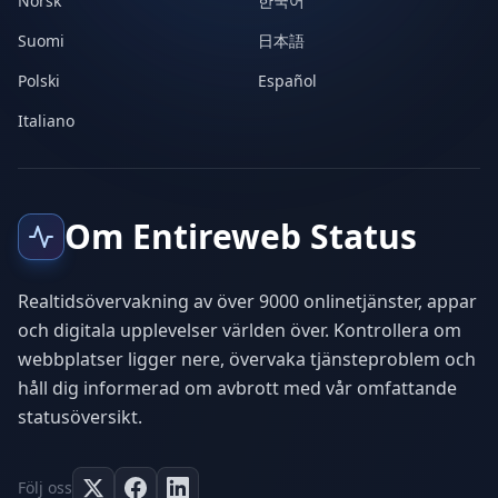
Norsk
한국어
Suomi
日本語
Polski
Español
Italiano
Om Entireweb Status
Realtidsövervakning av över 9000 onlinetjänster, appar
och digitala upplevelser världen över. Kontrollera om
webbplatser ligger nere, övervaka tjänsteproblem och
håll dig informerad om avbrott med vår omfattande
statusöversikt.
Följ oss