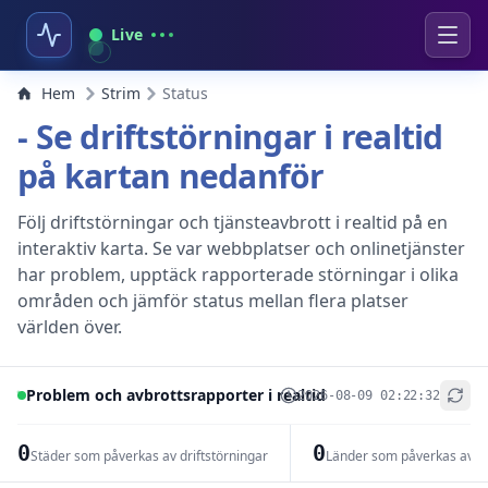
Live
Hem
Strim
Status
- Se driftstörningar i realtid
på kartan nedanför
Följ driftstörningar och tjänsteavbrott i realtid på en
interaktiv karta. Se var webbplatser och onlinetjänster
har problem, upptäck rapporterade störningar i olika
områden och jämför status mellan flera platser
världen över.
Problem och avbrottsrapporter i realtid
2026-08-09 02:22:32
+
−
0
0
Städer som påverkas av driftstörningar
Länder som påverkas av dr
Leaflet
|
© OpenStreetMap contributors